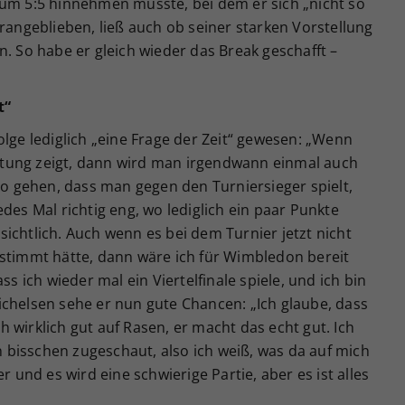
zum 5:5 hinnehmen musste, bei dem er sich „nicht so
drangeblieben, ließ auch ob seiner starken Vorstellung
n. So habe er gleich wieder das Break geschafft –
t“
olge lediglich „eine Frage der Zeit“ gewesen: „Wenn
tung zeigt, dann wird man irgendwann einmal auch
 so gehen, dass man gegen den Turniersieger spielt,
des Mal richtig eng, wo lediglich ein paar Punkte
ichtlich. Auch wenn es bei dem Turnier jetzt nicht
estimmt hätte, dann wäre ich für Wimbledon bereit
ss ich wieder mal ein Viertelfinale spiele, und ich bin
ichelsen sehe er nun gute Chancen: „Ich glaube, dass
uch wirklich gut auf Rasen, er macht das echt gut. Ich
bisschen zugeschaut, also ich weiß, was da auf mich
r und es wird eine schwierige Partie, aber es ist alles