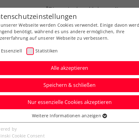
ÖTV
Landesverbände
News
tenschutzeinstellungen
 unserer Webseite werden Cookies verwendet. Einige davon wer
Ausbildung
Services
Über uns
FAQ
ngend benötigt, während es uns andere ermöglichen, Ihre
zererfahrung auf unserer Webseite zu verbessern.
Essenziell
Statistiken
Alle akzeptieren
Speichern & schließen
Nur essenzielle Cookies akzeptieren
legt nach –
Weitere Informationen anzeigen
ssenziell
ei ATP-Turnier auf
senzielle Cookies werden für grundlegende Funktionen der
ered by
bseite benötigt. Dadurch ist gewährleistet, dass die Webseite
linski Cookie Consent