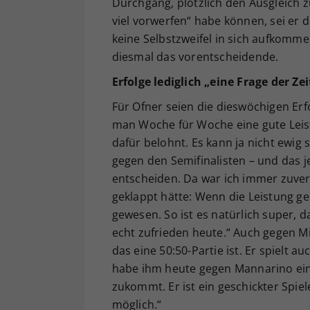
Durchgang, plötzlich den Ausgleich 
viel vorwerfen“ habe können, sei er 
keine Selbstzweifel in sich aufkomme
diesmal das vorentscheidende.
Erfolge lediglich „eine Frage der Zei
Für Ofner seien die dieswöchigen Erf
man Woche für Woche eine gute Leis
dafür belohnt. Es kann ja nicht ewig
gegen den Semifinalisten – und das je
entscheiden. Da war ich immer zuvers
geklappt hätte: Wenn die Leistung g
gewesen. So ist es natürlich super, da
echt zufrieden heute.“ Auch gegen M
das eine 50:50-Partie ist. Er spielt a
habe ihm heute gegen Mannarino ein 
zukommt. Er ist ein geschickter Spiele
möglich.“