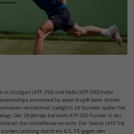
Zweck
generierte ID, für die historische Speicherung
Ihrer vorgenommen Einstellungen, falls der
Webseiten-Betreiber dies eingestellt hat.
s
in Stuttgart (ATP 250) und Halle (ATP 500) hatte
hampionships presented by waterdrop® beim dritten
sensaison verzeichnet. Lediglich 24 Stunden später hat
egt: Der 28-Jährige hat beim ATP-250-Turnier in der
art das Viertelfinale erreicht. Der Steirer (ATP 54)
tarken Leistung durch ein 6:3, 7:5 gegen den