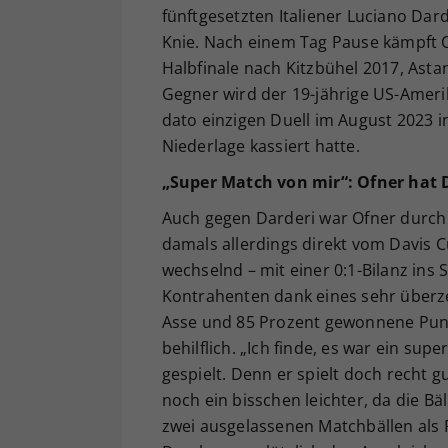
fünftgesetzten Italiener Luciano Dar
Knie. Nach einem Tag Pause kämpft O
Halbfinale nach Kitzbühel 2017, Ast
Gegner wird der 19-jährige US-Amerik
dato einzigen Duell im August 2023 i
Niederlage kassiert hatte.
„Super Match von mir“: Ofner hat D
Auch gegen Darderi war Ofner durch 
damals allerdings direkt vom Davis C
wechselnd – mit einer 0:1-Bilanz ins
Kontrahenten dank eines sehr überzeu
Asse und 85 Prozent gewonnene Punk
behilflich. „Ich finde, es war ein sup
gespielt. Denn er spielt doch recht gu
noch ein bisschen leichter, da die Bä
zwei ausgelassenen Matchbällen als 