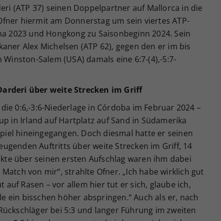
deri (ATP 37) seinen Doppelpartner auf Mallorca in die
fner hiermit am Donnerstag um sein viertes ATP-
ana 2023 und Hongkong zu Saisonbeginn 2024. Sein
aner Alex Michelsen (ATP 62), gegen den er im bis
n Winston-Salem (USA) damals eine 6:7-(4),-5:7-
arderi über weite Strecken im Griff
die 0:6,-3:6-Niederlage in Córdoba im Februar 2024 –
up in Irland auf Hartplatz auf Sand in Südamerika
 Spiel hineingegangen. Doch diesmal hatte er seinen
genden Auftritts über weite Strecken im Griff, 14
te über seinen ersten Aufschlag waren ihm dabei
er Match von mir“, strahlte Ofner. „Ich habe wirklich gut
t auf Rasen – vor allem hier tut er sich, glaube ich,
lle ein bisschen höher abspringen.“ Auch als er, nach
Rückschläger bei 5:3 und langer Führung im zweiten