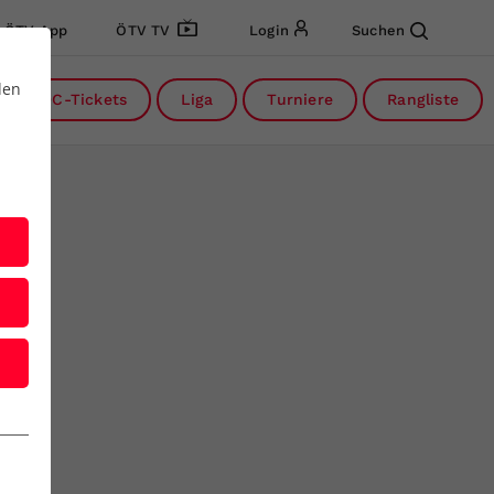
ÖTV App
ÖTV TV
Login
Suchen
den
DC-Tickets
Liga
Turniere
Rangliste