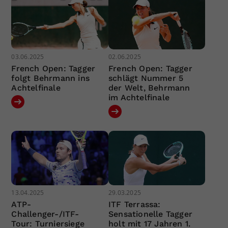
03.06.2025
02.06.2025
French Open: Tagger
French Open: Tagger
folgt Behrmann ins
schlägt Nummer 5
Achtelfinale
der Welt, Behrmann
im Achtelfinale
13.04.2025
29.03.2025
ATP-
ITF Terrassa:
Challenger-/ITF-
Sensationelle Tagger
Tour: Turniersiege
holt mit 17 Jahren 1.