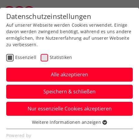
Zurück zur Newsübersicht
Datenschutzeinstellungen
Tiroler Tennisverband
Auf unserer Webseite werden Cookies verwendet. Einige
davon werden zwingend benötigt, während es uns andere
ermöglichen, Ihre Nutzererfahrung auf unserer Webseite
zu verbessern.
WTA
Turniere
Essenziell
Statistiken
Premierenerfolg: Tagger
feiert in Jiujiang 1. WTA-
Alle akzeptieren
Hauptbewerbssieg
Speichern & schließen
Mit einem Alter von erst 17 Jahren ist die
Nur essenzielle Cookies akzeptieren
ÖTV-Hoffnung die jüngste Österreicherin
seit 2005, der dies gelingt.
Weitere Informationen anzeigen
Essenziell
Verfasst von: Manuel Wachta, 28.10.2025
Essenzielle Cookies werden für grundlegende
Powered by