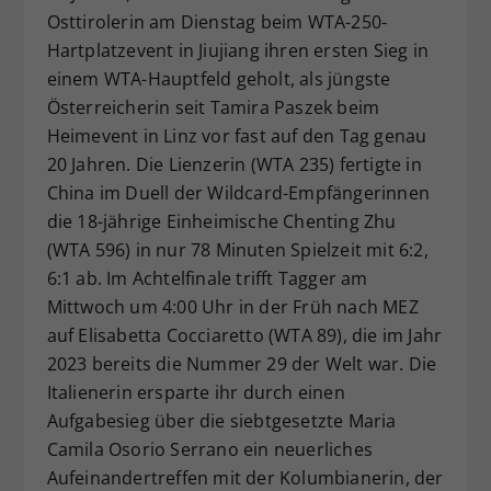
Osttirolerin am Dienstag beim WTA-250-
Dieser Wert speichert Ihre Consent-
Hartplatzevent in Jiujiang ihren ersten Sieg in
Einstellungen. Unter anderem eine
zufällig generierte ID, für die
einem WTA-Hauptfeld geholt, als jüngste
Zweck
historische Speicherung Ihrer
Österreicherin seit Tamira Paszek beim
vorgenommen Einstellungen, falls der
Heimevent in Linz vor fast auf den Tag genau
Webseiten-Betreiber dies eingestellt
20 Jahren. Die Lienzerin (WTA 235) fertigte in
hat.
China im Duell der Wildcard-Empfängerinnen
die 18-jährige Einheimische Chenting Zhu
(WTA 596) in nur 78 Minuten Spielzeit mit 6:2,
6:1 ab. Im Achtelfinale trifft Tagger am
Mittwoch um 4:00 Uhr in der Früh nach MEZ
auf Elisabetta Cocciaretto (WTA 89), die im Jahr
2023 bereits die Nummer 29 der Welt war. Die
Italienerin ersparte ihr durch einen
Aufgabesieg über die siebtgesetzte Maria
Camila Osorio Serrano ein neuerliches
Aufeinandertreffen mit der Kolumbianerin, der