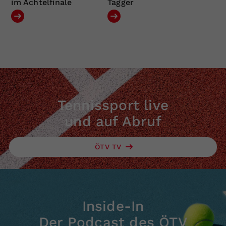
im Achtelfinale
Tagger
Tennissport live
und auf Abruf
ÖTV TV
Inside-In
Der Podcast des ÖTV