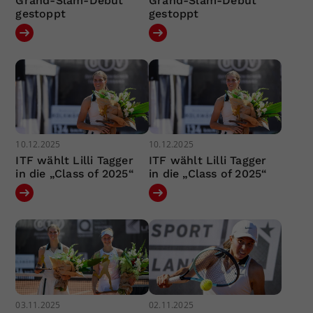
Grand-Slam-Debüt
Grand-Slam-Debüt
gestoppt
gestoppt
10.12.2025
10.12.2025
ITF wählt Lilli Tagger
ITF wählt Lilli Tagger
in die „Class of 2025“
in die „Class of 2025“
03.11.2025
02.11.2025