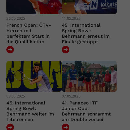
20.05.2025
11.05.2025
French Open: ÖTV-
45. International
Herren mit
Spring Bowl:
perfektem Start in
Behrmann erneut im
die Qualifikation
Finale gestoppt
08.05.2025
07.05.2025
45. International
41. Panaceo ITF
Spring Bowl:
Junior Cup:
Behrmann weiter im
Behrmann schrammt
Titelrennen
am Double vorbei