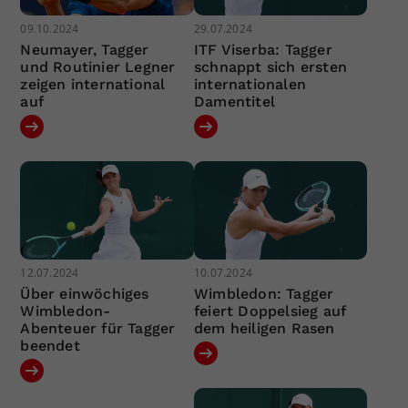
09.10.2024
29.07.2024
Neumayer, Tagger
ITF Viserba: Tagger
und Routinier Legner
schnappt sich ersten
zeigen international
internationalen
auf
Damentitel
12.07.2024
10.07.2024
Über einwöchiges
Wimbledon: Tagger
Wimbledon-
feiert Doppelsieg auf
Abenteuer für Tagger
dem heiligen Rasen
beendet