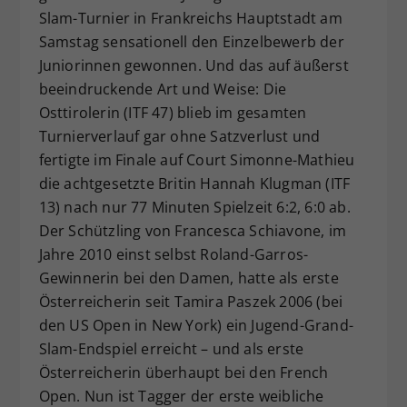
Slam-Turnier in Frankreichs Hauptstadt am
Dieser Wert speichert Ihre Consent-
Samstag sensationell den Einzelbewerb der
Einstellungen. Unter anderem eine
zufällig generierte ID, für die
Juniorinnen gewonnen. Und das auf äußerst
Zweck
historische Speicherung Ihrer
beeindruckende Art und Weise: Die
vorgenommen Einstellungen, falls der
Osttirolerin (ITF 47) blieb im gesamten
Webseiten-Betreiber dies eingestellt
Turnierverlauf gar ohne Satzverlust und
hat.
fertigte im Finale auf Court Simonne-Mathieu
die achtgesetzte Britin Hannah Klugman (ITF
13) nach nur 77 Minuten Spielzeit 6:2, 6:0 ab.
Der Schützling von Francesca Schiavone, im
Jahre 2010 einst selbst Roland-Garros-
Gewinnerin bei den Damen, hatte als erste
Österreicherin seit Tamira Paszek 2006 (bei
den US Open in New York) ein Jugend-Grand-
Slam-Endspiel erreicht – und als erste
Österreicherin überhaupt bei den French
Open. Nun ist Tagger der erste weibliche