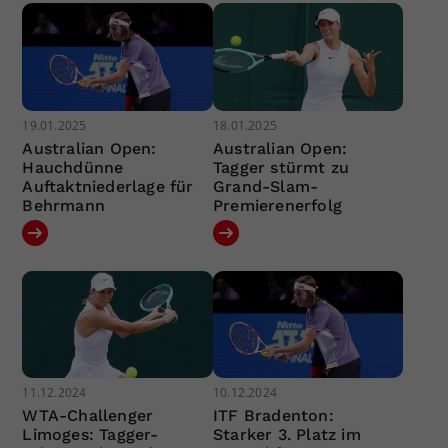
19.01.2025
18.01.2025
Australian Open:
Australian Open:
Hauchdünne
Tagger stürmt zu
Auftaktniederlage für
Grand-Slam-
Behrmann
Premierenerfolg
11.12.2024
10.12.2024
WTA-Challenger
ITF Bradenton:
Limoges: Tagger-
Starker 3. Platz im