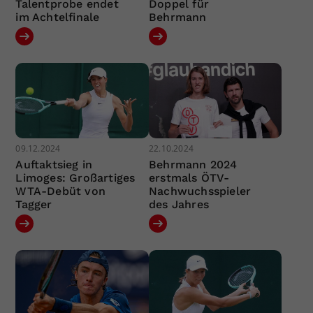
Talentprobe endet
Doppel für
im Achtelfinale
Behrmann
09.12.2024
22.10.2024
Auftaktsieg in
Behrmann 2024
Limoges: Großartiges
erstmals ÖTV-
WTA-Debüt von
Nachwuchsspieler
Tagger
des Jahres