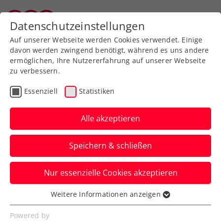
Zurück zur Newsübersicht
Datenschutzeinstellungen
Tiroler Tennisverband
Auf unserer Webseite werden Cookies verwendet. Einige
davon werden zwingend benötigt, während es uns andere
ermöglichen, Ihre Nutzererfahrung auf unserer Webseite
zu verbessern.
ITF
Turniere
Kids & Jugend
Essenziell
Statistiken
French Open: Tagger
stürmt zu historischem
Alle akzeptieren
Paris-Coup
Speichern & schließen
Die ÖTV-Nachwuchshoffnung ist die erste
Nur essenzielle Cookies akzeptieren
weibliche Jugend-Grand-Slam-
Turniersiegerin aus Österreich.
Weitere Informationen anzeigen
Essenziell
Verfasst von: Manuel Wachta, 07.06.2025
Essenzielle Cookies werden für grundlegende
Powered by