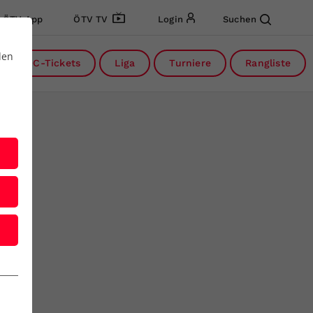
ÖTV App
ÖTV TV
Login
Suchen
den
DC-Tickets
Liga
Turniere
Rangliste