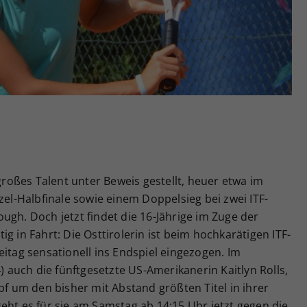
Zweck
generierte ID, für die historische Speicherung
Ihrer vorgenommen Einstellungen, falls der
Webseiten-Betreiber dies eingestellt hat.
 großes Talent unter Beweis gestellt, heuer etwa im
zel-Halbfinale sowie einem Doppelsieg bei zwei ITF-
ugh. Doch jetzt findet die 16-Jährige im Zuge der
g in Fahrt: Die Osttirolerin ist beim hochkarätigen ITF-
eitag sensationell ins Endspiel eingezogen. Im
4) auch die fünftgesetzte US-Amerikanerin Kaitlyn Rolls,
pf um den bisher mit Abstand größten Titel in ihrer
eht es für sie am Samstag ab 14:15 Uhr jetzt gegen die