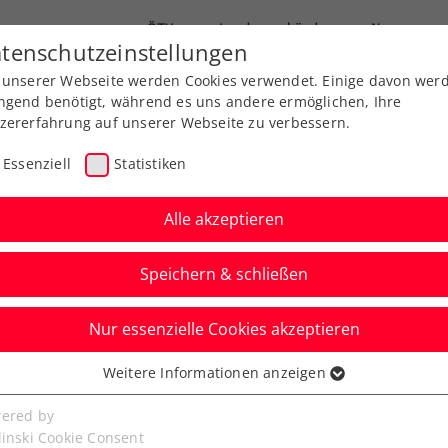
ÖTV
Landesverbände
News
tenschutzeinstellungen
 unserer Webseite werden Cookies verwendet. Einige davon wer
Ausbildung
Services
Über uns
FAQ
ngend benötigt, während es uns andere ermöglichen, Ihre
zererfahrung auf unserer Webseite zu verbessern.
Essenziell
Statistiken
Alle akzeptieren
Speichern & schließen
Nur essenzielle Cookies akzeptieren
r-Mer: Finale! Tagger
Weitere Informationen anzeigen
ssenziell
chen Erfolgslauf fort
senzielle Cookies werden für grundlegende Funktionen der
ered by
bseite benötigt. Dadurch ist gewährleistet, dass die Webseite
linski Cookie Consent