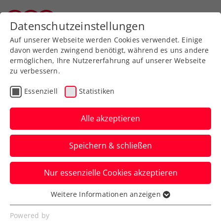
Zurück zur Newsübersicht
Datenschutzeinstellungen
Tiroler Tennisverband
Auf unserer Webseite werden Cookies verwendet. Einige
davon werden zwingend benötigt, während es uns andere
ermöglichen, Ihre Nutzererfahrung auf unserer Webseite
zu verbessern.
Turniere
Kids & Jugend
ITF
Essenziell
Statistiken
French Open: Schwärzler
stürmt in 65 Minuten ins
Alle akzeptieren
Achtelfinale
Speichern & schließen
Die große ÖTV-Zukunftshoffnung gibt sich
Nur essenzielle Cookies akzeptieren
beim zweiten Auftritt beim Jugend-Grand-
Slam in Paris keine Blöße.
Weitere Informationen anzeigen
Essenziell
Verfasst von: Manuel Wachta, 04.06.2024
Essenzielle Cookies werden für grundlegende
Powered by