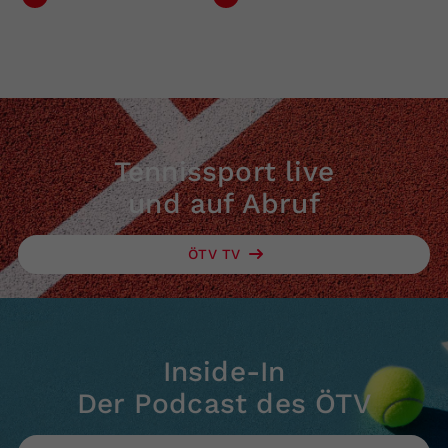
Tennissport live
und auf Abruf
ÖTV TV
Inside-In
Der Podcast des ÖTV