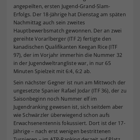
angepeilten, ersten Jugend-Grand-Slam-
Dieser Wert speichert Ihre Consent-
Erfolgs. Der 18-Jährige hat Dienstag am späten
Einstellungen. Unter anderem eine
zufällig generierte ID, für die
Nachmittag auch sein zweites
Zweck
historische Speicherung Ihrer
Hauptbewerbsmatch gewonnen. Der an zwei
vorgenommen Einstellungen, falls der
gereihte Vorarlberger (ITF 2) fertigte den
Webseiten-Betreiber dies eingestellt
kanadischen Qualifikanten Keegan Rice (ITF
hat.
97), der im Vorjahr immerhin die Nummer 32
in der Jugendweltrangliste war, in nur 65
Minuten Spielzeit mit 6:4, 6:2 ab.
Sein nächster Gegner ist nun am Mittwoch der
ungesetzte Spanier Rafael Jodar (ITF 36), der zu
Saisonbeginn noch Nummer elf im
Jugendranking gewesen ist, sich seitdem aber
wie Schwärzler überwiegend schon aufs
Erwachsenentennis fokussiert. Dort ist der 17-
Jährige – nach erst wenigen bestrittenen
Turnieren – im ATP-Ranking derzeit auf Platz