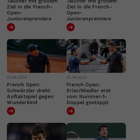
Taucher mit großem
Taucher mit großem
Ziel in die French-
Ziel in die French-
Open-
Open-
Juniorenpremiere
Juniorenpremiere
03.06.2024
01.06.2024
French Open:
French Open:
Schwärzler dreht
Erler/Miedler erst
Auftaktspiel gegen
vom Nummer-1-
Wunderkind
Doppel gestoppt