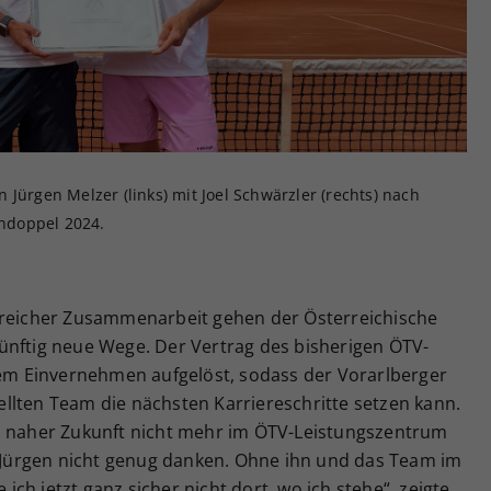
Zweck
generierte ID, für die historische Speicherung
Ihrer vorgenommen Einstellungen, falls der
Webseiten-Betreiber dies eingestellt hat.
Jürgen Melzer (links) mit Joel Schwärzler (rechts) nach
ndoppel 2024.
greicher Zusammenarbeit gehen der Österreichische
ünftig neue Wege. Der Vertrag des bisherigen ÖTV-
igem Einvernehmen aufgelöst, sodass der Vorarlberger
llten Team die nächsten Karriereschritte setzen kann.
n naher Zukunft nicht mehr im ÖTV-Leistungszentrum
n Jürgen nicht genug danken. Ohne ihn und das Team im
ch jetzt ganz sicher nicht dort, wo ich stehe“, zeigte