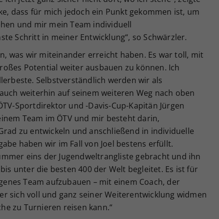
nke, dass für mich jedoch ein Punkt gekommen ist, um
ehen und mir mein Team individuell
te Schritt in meiner Entwicklung“, so Schwärzler.
in, was wir miteinander erreicht haben. Es war toll, mit
oßes Potential weiter ausbauen zu können. Ich
lerbeste. Selbstverständlich werden wir als
 auch weiterhin auf seinem weiteren Weg nach oben
 ÖTV-Sportdirektor und -Davis-Cup-Kapitän Jürgen
einem Team im ÖTV und mir besteht darin,
Grad zu entwickeln und anschließend in individuelle
be haben wir im Fall von Joel bestens erfüllt.
ummer eins der Jugendweltrangliste gebracht und ihn
is unter die besten 400 der Welt begleitet. Es ist für
 eigenes Team aufzubauen – mit einem Coach, der
 der sich voll und ganz seiner Weiterentwicklung widmen
he zu Turnieren reisen kann.“