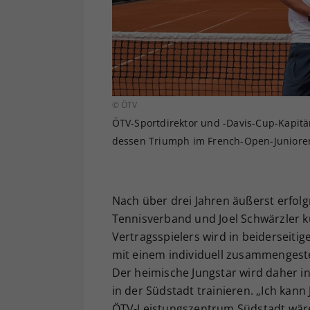
© ÖTV
ÖTV-Sportdirektor und -Davis-Cup-Kapitän 
dessen Triumph im French-Open-Juniore
Nach über drei Jahren äußerst erfol
Tennisverband und Joel Schwärzler k
Vertragsspielers wird in beiderseit
mit einem individuell zusammengeste
Der heimische Jungstar wird daher i
in der Südstadt trainieren. „Ich kan
ÖTV-Leistungszentrum Südstadt wäre i