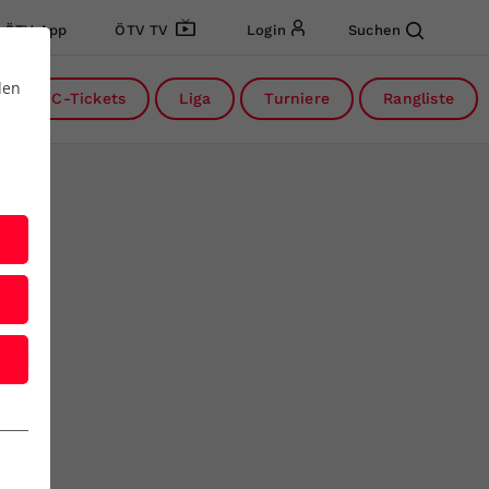
ÖTV App
ÖTV TV
Login
Suchen
den
DC-Tickets
Liga
Turniere
Rangliste