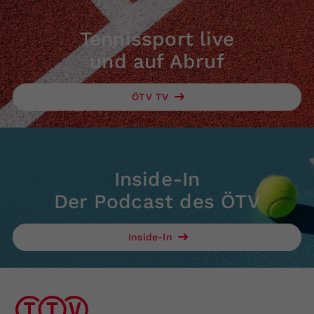
Tennissport live
und auf Abruf
ÖTV TV
Inside-In
Der Podcast des ÖTV
Inside-In