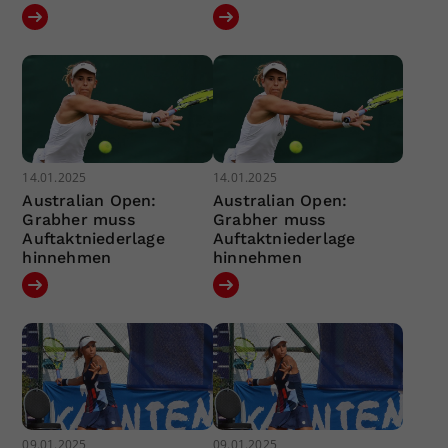
14.01.2025
14.01.2025
Australian Open:
Australian Open:
Grabher muss
Grabher muss
Auftaktniederlage
Auftaktniederlage
hinnehmen
hinnehmen
09.01.2025
09.01.2025