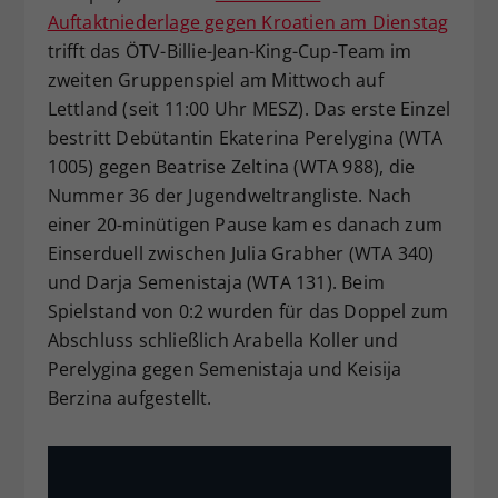
Auftaktniederlage gegen Kroatien am Dienstag
Dieser Wert speichert Ihre Consent-
trifft das ÖTV-Billie-Jean-King-Cup-Team im
Einstellungen. Unter anderem eine
zufällig generierte ID, für die
zweiten Gruppenspiel am Mittwoch auf
Zweck
historische Speicherung Ihrer
Lettland (seit 11:00 Uhr MESZ). Das erste Einzel
vorgenommen Einstellungen, falls der
bestritt Debütantin Ekaterina Perelygina (WTA
Webseiten-Betreiber dies eingestellt
1005) gegen Beatrise Zeltina (WTA 988), die
hat.
Nummer 36 der Jugendweltrangliste. Nach
einer 20-minütigen Pause kam es danach zum
Einserduell zwischen Julia Grabher (WTA 340)
und Darja Semenistaja (WTA 131). Beim
Spielstand von 0:2 wurden für das Doppel zum
Abschluss schließlich Arabella Koller und
Perelygina gegen Semenistaja und Keisija
Berzina aufgestellt.