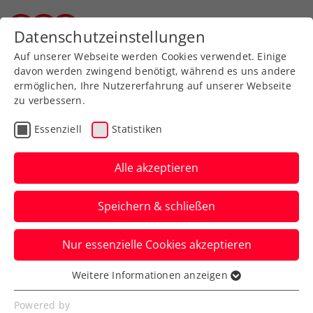
Zurück zur Newsübersicht
Datenschutzeinstellungen
Tiroler Tennisverband
Auf unserer Webseite werden Cookies verwendet. Einige
davon werden zwingend benötigt, während es uns andere
ermöglichen, Ihre Nutzererfahrung auf unserer Webseite
zu verbessern.
Billie Jean King Cup
Essenziell
Statistiken
Billie Jean King Cup:
Österreich – Lettland
Alle akzeptieren
jetzt im Livestream
Speichern & schließen
Das zweite Gruppenspiel der ÖTV-Damen
Nur essenzielle Cookies akzeptieren
in der Europa/Afrika-Gruppe I in Vilnius
gibt es live auf ÖTV TV.
Weitere Informationen anzeigen
Essenziell
Verfasst von: Manuel Wachta, 09.04.2025
Essenzielle Cookies werden für grundlegende
Powered by