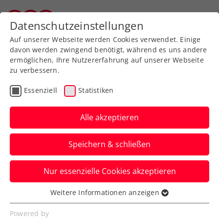
Zurück zur Newsübersicht
Datenschutzeinstellungen
Tiroler Tennisverband
Auf unserer Webseite werden Cookies verwendet. Einige
davon werden zwingend benötigt, während es uns andere
ermöglichen, Ihre Nutzererfahrung auf unserer Webseite
zu verbessern.
Turniere
Essenziell
Statistiken
WTA Auckland: Grabher
ohne weiterem
Alle akzeptieren
Erfolgserlebnis vor den
Speichern & schließen
Australian Open
Nur essenzielle Cookies akzeptieren
Die ÖTV-Spitzenspielerin ereilt in der
größten Stadt Neuseelands im
Weitere Informationen anzeigen
Essenziell
Achtelfinale das Aus.
Essenzielle Cookies werden für grundlegende
Powered by