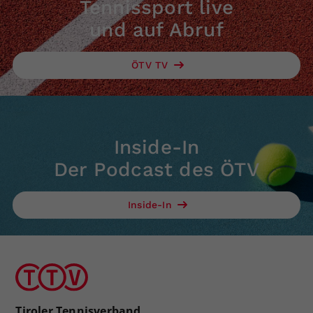
Tennissport live
und auf Abruf
ÖTV TV
Inside-In
Der Podcast des ÖTV
Inside-In
Tiroler Tennisverband