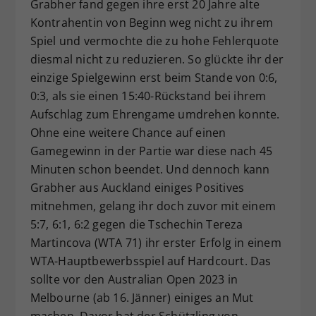
Grabher fand gegen ihre erst 20 Jahre alte
Kontrahentin von Beginn weg nicht zu ihrem
Spiel und vermochte die zu hohe Fehlerquote
diesmal nicht zu reduzieren. So glückte ihr der
einzige Spielgewinn erst beim Stande von 0:6,
0:3, als sie einen 15:40-Rückstand bei ihrem
Aufschlag zum Ehrengame umdrehen konnte.
Ohne eine weitere Chance auf einen
Gamegewinn in der Partie war diese nach 45
Minuten schon beendet. Und dennoch kann
Grabher aus Auckland einiges Positives
mitnehmen, gelang ihr doch zuvor mit einem
5:7, 6:1, 6:2 gegen die Tschechin Tereza
Martincova (WTA 71) ihr erster Erfolg in einem
WTA-Hauptbewerbsspiel auf Hardcourt. Das
sollte vor den Australian Open 2023 in
Melbourne (ab 16. Jänner) einiges an Mut
machen. Davor hat der Schützling von