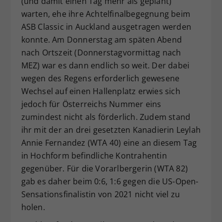
(und damit einen Tag mehr als geplant)
Dieser Wert speichert Ihre Consent-
warten, ehe ihre Achtelfinalbegegnung beim
Einstellungen. Unter anderem eine
ASB Classic in Auckland ausgetragen werden
zufällig generierte ID, für die
konnte. Am Donnerstag am späten Abend
Zweck
historische Speicherung Ihrer
nach Ortszeit (Donnerstagvormittag nach
vorgenommen Einstellungen, falls der
MEZ) war es dann endlich so weit. Der dabei
Webseiten-Betreiber dies eingestellt
hat.
wegen des Regens erforderlich gewesene
Wechsel auf einen Hallenplatz erwies sich
jedoch für Österreichs Nummer eins
zumindest nicht als förderlich. Zudem stand
ihr mit der an drei gesetzten Kanadierin Leylah
Annie Fernandez (WTA 40) eine an diesem Tag
in Hochform befindliche Kontrahentin
gegenüber. Für die Vorarlbergerin (WTA 82)
gab es daher beim 0:6, 1:6 gegen die US-Open-
Sensationsfinalistin von 2021 nicht viel zu
holen.