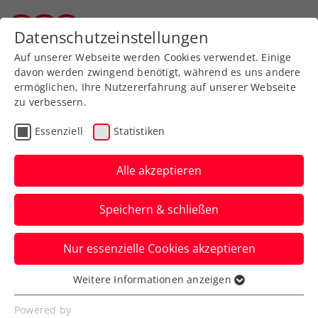
Zurück zur Newsübersicht
Datenschutzeinstellungen
Tiroler Tennisverband
Auf unserer Webseite werden Cookies verwendet. Einige
davon werden zwingend benötigt, während es uns andere
ermöglichen, Ihre Nutzererfahrung auf unserer Webseite
zu verbessern.
ITF
Turniere
Kids & Jugend
Essenziell
Statistiken
Wimbledon: Pircher
nimmt WTA-Top-300-
Alle akzeptieren
Spielerin raus
Speichern & schließen
Das ÖTV-Talent steht beim Debüt beim
Nur essenzielle Cookies akzeptieren
Rasenklassiker in London bereits im
Juniorinnenachtelfinale.
Weitere Informationen anzeigen
Essenziell
Verfasst von: Manuel Wachta, 07.07.2026
Essenzielle Cookies werden für grundlegende
Powered by