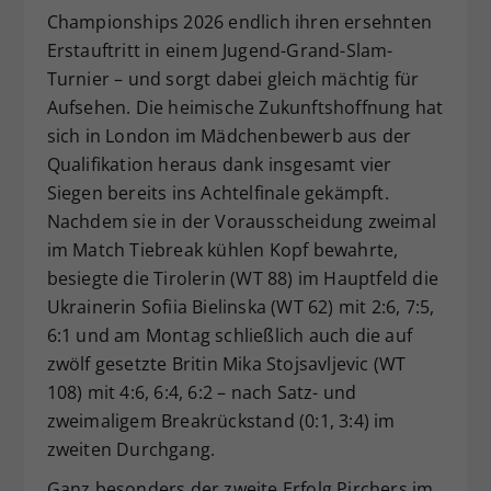
Championships 2026 endlich ihren ersehnten
Dieser Wert speichert Ihre Consent-
Erstauftritt in einem Jugend-Grand-Slam-
Einstellungen. Unter anderem eine
zufällig generierte ID, für die
Turnier – und sorgt dabei gleich mächtig für
Zweck
historische Speicherung Ihrer
Aufsehen. Die heimische Zukunftshoffnung hat
vorgenommen Einstellungen, falls der
sich in London im Mädchenbewerb aus der
Webseiten-Betreiber dies eingestellt
Qualifikation heraus dank insgesamt vier
hat.
Siegen bereits ins Achtelfinale gekämpft.
Nachdem sie in der Vorausscheidung zweimal
im Match Tiebreak kühlen Kopf bewahrte,
besiegte die Tirolerin (WT 88) im Hauptfeld die
Ukrainerin Sofiia Bielinska (WT 62) mit 2:6, 7:5,
6:1 und am Montag schließlich auch die auf
zwölf gesetzte Britin Mika Stojsavljevic (WT
108) mit 4:6, 6:4, 6:2 – nach Satz- und
zweimaligem Breakrückstand (0:1, 3:4) im
zweiten Durchgang.
Ganz besonders der zweite Erfolg Pirchers im