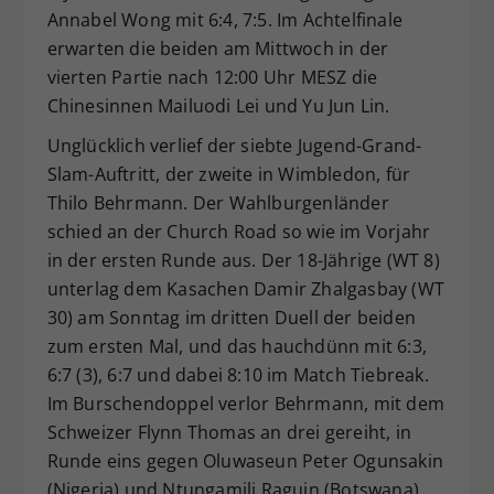
Annabel Wong mit 6:4, 7:5. Im Achtelfinale
erwarten die beiden am Mittwoch in der
vierten Partie nach 12:00 Uhr MESZ die
Chinesinnen Mailuodi Lei und Yu Jun Lin.
Unglücklich verlief der siebte Jugend-Grand-
Slam-Auftritt, der zweite in Wimbledon, für
Thilo Behrmann. Der Wahlburgenländer
schied an der Church Road so wie im Vorjahr
in der ersten Runde aus. Der 18-Jährige (WT 8)
unterlag dem Kasachen Damir Zhalgasbay (WT
30) am Sonntag im dritten Duell der beiden
zum ersten Mal, und das hauchdünn mit 6:3,
6:7 (3), 6:7 und dabei 8:10 im Match Tiebreak.
Im Burschendoppel verlor Behrmann, mit dem
Schweizer Flynn Thomas an drei gereiht, in
Runde eins gegen Oluwaseun Peter Ogunsakin
(Nigeria) und Ntungamili Raguin (Botswana)