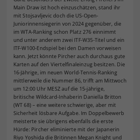
Main Draw ist hoch einzuschätzen, stand ihr
mit Stojsavljevic doch die US-Open-
Juniorinnensiegerin von 2024 gegenüber, die
im WTA-Ranking schon Platz 276 einnimmt
und unter anderem zwei ITF-W35-Titel und ein
ITF-W100-Endspiel bei den Damen vorweisen
kann. Jetzt könnte Pircher auch durchaus gute
Karten auf den Viertelfinaleinzug besitzen. Die
16-Jährige, im neuen World-Tennis-Ranking
mittlerweile die Nummer 86, trifft am Mittwoch
um 12:00 Uhr MESZ auf die 15-jährige,
britische Wildcard-Inhaberin Daniella Britton
(WT 68) – eine weitere schwierige, aber mit
Sicherheit lösbare Aufgabe. Im Doppelbewerb
meisterte sie übrigens ebenfalls die erste
Hürde: Pircher eliminierte mit der Japanerin
Riyo Yoshida die Britinnen Megan Knight und