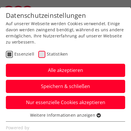
Zurück zur Newsübersicht
Datenschutzeinstellungen
Tiroler Tennisverband
Auf unserer Webseite werden Cookies verwendet. Einige
davon werden zwingend benötigt, während es uns andere
ermöglichen, Ihre Nutzererfahrung auf unserer Webseite
zu verbessern.
Turniere
Kids & Jugend
ITF
Essenziell
Statistiken
US Open: Auch Nummer-
1-Team besiegt –
Alle akzeptieren
Schwärzler sensationell
Speichern & schließen
im Doppelfinale
Nur essenzielle Cookies akzeptieren
Der ÖTV-Youngster schlägt im Semifinale
die Nummern eins und zwei der Welt.
Weitere Informationen anzeigen
Essenziell
Verfasst von: Manuel Wachta, 09.09.2023
Essenzielle Cookies werden für grundlegende
Powered by