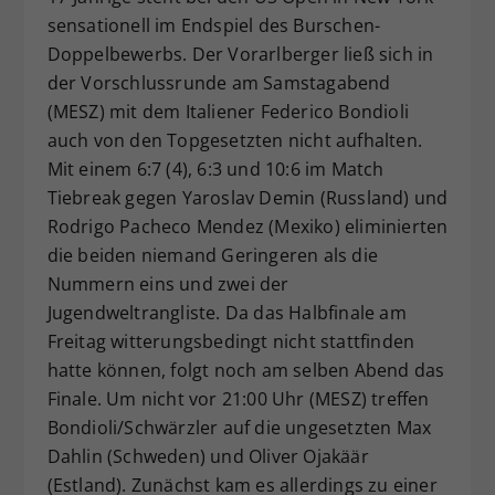
sensationell im Endspiel des Burschen-
Dieser Wert speichert Ihre Consent-
Einstellungen. Unter anderem eine
Doppelbewerbs. Der Vorarlberger ließ sich in
zufällig generierte ID, für die
der Vorschlussrunde am Samstagabend
Zweck
historische Speicherung Ihrer
(MESZ) mit dem Italiener Federico Bondioli
vorgenommen Einstellungen, falls der
auch von den Topgesetzten nicht aufhalten.
Webseiten-Betreiber dies eingestellt
Mit einem 6:7 (4), 6:3 und 10:6 im Match
hat.
Tiebreak gegen Yaroslav Demin (Russland) und
Rodrigo Pacheco Mendez (Mexiko) eliminierten
die beiden niemand Geringeren als die
Nummern eins und zwei der
Jugendweltrangliste. Da das Halbfinale am
Freitag witterungsbedingt nicht stattfinden
hatte können, folgt noch am selben Abend das
Finale. Um nicht vor 21:00 Uhr (MESZ) treffen
Bondioli/Schwärzler auf die ungesetzten Max
Dahlin (Schweden) und Oliver Ojakäär
(Estland). Zunächst kam es allerdings zu einer