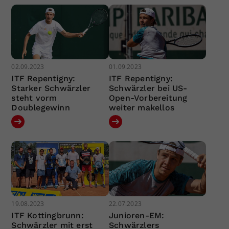
02.09.2023
01.09.2023
ITF Repentigny:
ITF Repentigny:
Starker Schwärzler
Schwärzler bei US-
steht vorm
Open-Vorbereitung
Doublegewinn
weiter makellos
19.08.2023
22.07.2023
ITF Kottingbrunn:
Junioren-EM:
Schwärzler mit erst
Schwärzlers