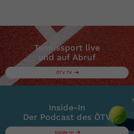
Tennissport live
und auf Abruf
ÖTV TV
Inside-In
Der Podcast des ÖTV
Inside-In