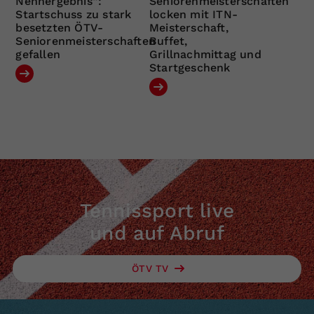
Nennergebnis“:
Seniorenmeisterschaften
Startschuss zu stark
locken mit ITN-
besetzten ÖTV-
Meisterschaft,
Seniorenmeisterschaften
Buffet,
gefallen
Grillnachmittag und
Startgeschenk
Tennissport live
und auf Abruf
ÖTV TV