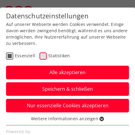
Zurück zur Newsübersicht
Datenschutzeinstellungen
Tiroler Tennisverband
Auf unserer Webseite werden Cookies verwendet. Einige
davon werden zwingend benötigt, während es uns andere
ermöglichen, Ihre Nutzererfahrung auf unserer Webseite
zu verbessern.
Turniere
Senioren
Essenziell
Statistiken
„Unvergessliche
Österreichische
Alle akzeptieren
Seniorenmeisterschaften“
Speichern & schließen
2023 beim UTC La Ville in
Wien
Nur essenzielle Cookies akzeptieren
Jetzt die Nennung für dieses große
Weitere Informationen anzeigen
Essenziell
Highlight des ÖTV-Senioren-
Essenzielle Cookies werden für grundlegende
Powered by