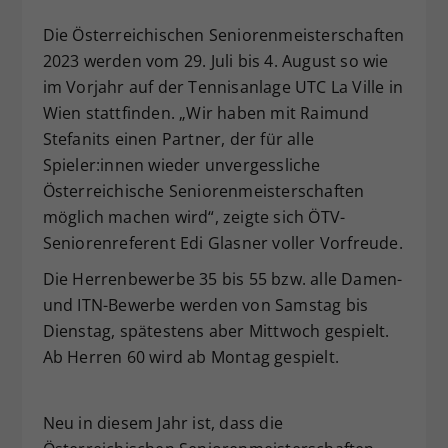
Dieser Wert speichert Ihre Consent-
Die Österreichischen Seniorenmeisterschaften
Einstellungen. Unter anderem eine
2023 werden vom 29. Juli bis 4. August so wie
zufällig generierte ID, für die
im Vorjahr auf der Tennisanlage UTC La Ville in
Zweck
historische Speicherung Ihrer
Wien stattfinden. „Wir haben mit Raimund
vorgenommen Einstellungen, falls der
Webseiten-Betreiber dies eingestellt
Stefanits einen Partner, der für alle
hat.
Spieler:innen wieder unvergessliche
Österreichische Seniorenmeisterschaften
möglich machen wird“, zeigte sich ÖTV-
Seniorenreferent Edi Glasner voller Vorfreude.
Die Herrenbewerbe 35 bis 55 bzw. alle Damen-
und ITN-Bewerbe werden von Samstag bis
Dienstag, spätestens aber Mittwoch gespielt.
Ab Herren 60 wird ab Montag gespielt.
Neu in diesem Jahr ist, dass die