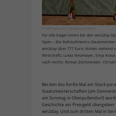
© GEPA pictures / Wolfgang Grebien
Für alle Sieger:innen bei den win2day O
Open – Die Rollstuhltennis-Staatsmeiste
win2day über 777 Euro. Hinten stehend 
Wirtschaft), Lukas Neumayer, Sinja Kraus
nach rechts: Roman Zechmeister, Christ
Bei den das fünfte Mal am Stück paral
Staatsmeisterschaften (am Donners
am Sonntag in Oberpullendorf) wurde
Geschichte ein Preisgeld übergeben: 
win2day. Und zum dritten Mal in Ser