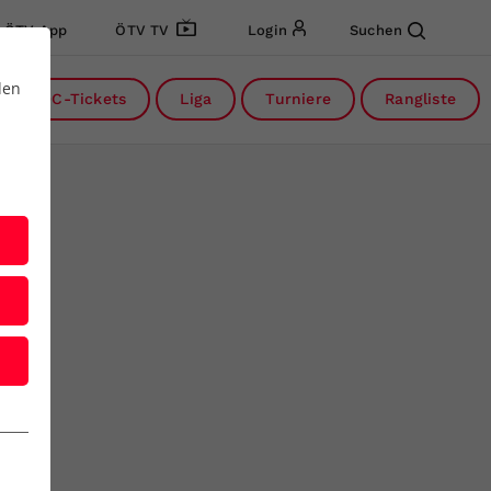
ÖTV App
ÖTV TV
Login
Suchen
den
DC-Tickets
Liga
Turniere
Rangliste