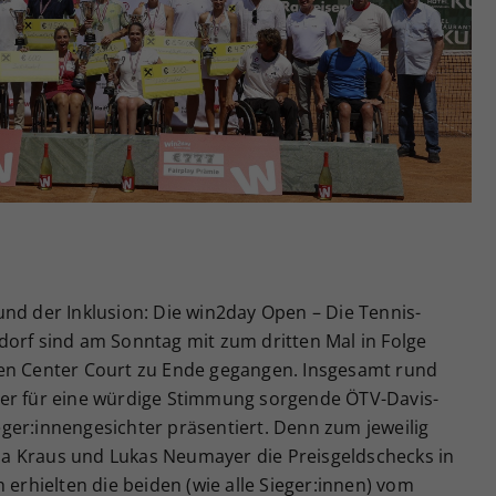
Zweck
generierte ID, für die historische Speicherung
Ihrer vorgenommen Einstellungen, falls der
Webseiten-Betreiber dies eingestellt hat.
nd der Inklusion: Die win2day Open – Die Tennis-
dorf sind am Sonntag mit zum dritten Mal in Folge
ten Center Court zu Ende gegangen. Insgesamt rund
der für eine würdige Stimmung sorgende ÖTV-Davis-
ger:innengesichter präsentiert. Denn zum jeweilig
inja Kraus und Lukas Neumayer die Preisgeldschecks in
 erhielten die beiden (wie alle Sieger:innen) vom