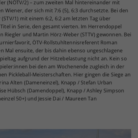
er (NÖTV/2) – zum zweiten Mal hintereinander mit
Wiener, der sich mit 7:6 (5), 6:3 durchsetzte. Bei den
 (STV/1) mit einem 6:2, 6:2 am letzten Tag über
 Titel in Serie, den gesamt vierten. Im Herrendoppel
en Riegler und Martin Hörz-Weber (STTV) gewonnen. Bei
rnierfavorit, ÖTV-Rollstuhltennisreferent Roman
n Mal ensuite, der bis dahin ebenso ungeschlagene
Spieltag aufgrund der Hitzebelastung nicht an. Kein so
Spieler:innen bei den am Wochenende zugleich in der
hen Pickleball-Meisterschaften. Hier gingen die Siege an
ina Alten (Dameneinzel), Knapp / Stefan Urban
nise Hübsch (Damendoppel), Knapp / Ashley Simpson
einzel 50+) und Jessie Dai / Maureen Tan