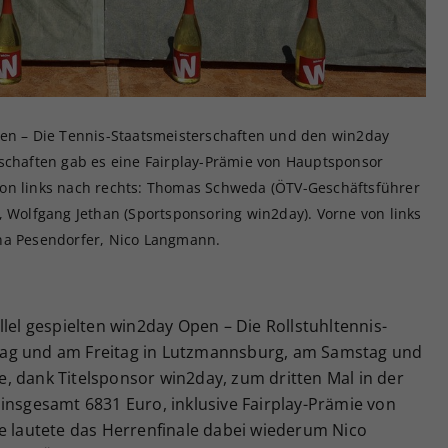
pen – Die Tennis-Staatsmeisterschaften und den win2day
rschaften gab es eine Fairplay-Prämie von Hauptsponsor
von links nach rechts: Thomas Schweda (ÖTV-Geschäftsführer
, Wolfgang Jethan (Sportsponsoring win2day). Vorne von links
ina Pesendorfer, Nico Langmann.
lel gespielten win2day Open – Die Rollstuhltennis-
tag und am Freitag in Lutzmannsburg, am Samstag und
, dank Titelsponsor win2day, zum dritten Mal in der
insgesamt 6831 Euro, inklusive Fairplay-Prämie von
ie lautete das Herrenfinale dabei wiederum Nico