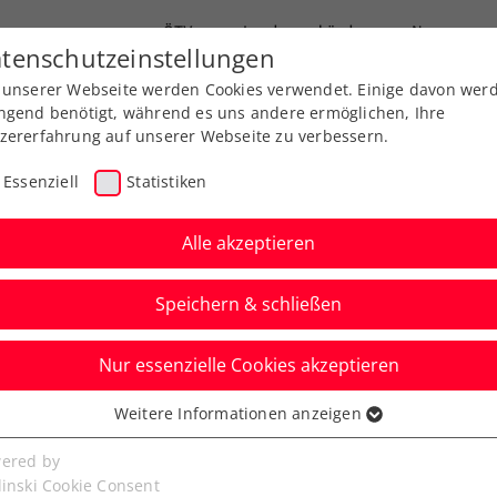
ÖTV
Landesverbände
News
tenschutzeinstellungen
 unserer Webseite werden Cookies verwendet. Einige davon wer
Ausbildung
Services
Über uns
FAQ
ngend benötigt, während es uns andere ermöglichen, Ihre
zererfahrung auf unserer Webseite zu verbessern.
Essenziell
Statistiken
Alle akzeptieren
Speichern & schließen
meine Klasse
Turniere
Nur essenzielle Cookies akzeptieren
umayer, Kraus bei
Weitere Informationen anzeigen
ssenziell
 Die Tennis-
senzielle Cookies werden für grundlegende Funktionen der
ered by
bseite benötigt. Dadurch ist gewährleistet, dass die Webseite
linski Cookie Consent