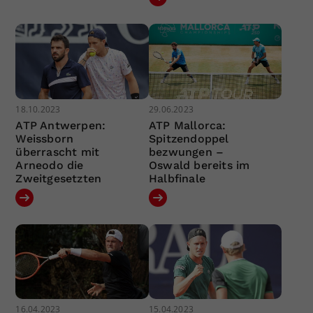
18.10.2023
29.06.2023
ATP Antwerpen:
ATP Mallorca:
Weissborn
Spitzendoppel
überrascht mit
bezwungen –
Arneodo die
Oswald bereits im
Zweitgesetzten
Halbfinale
16.04.2023
15.04.2023