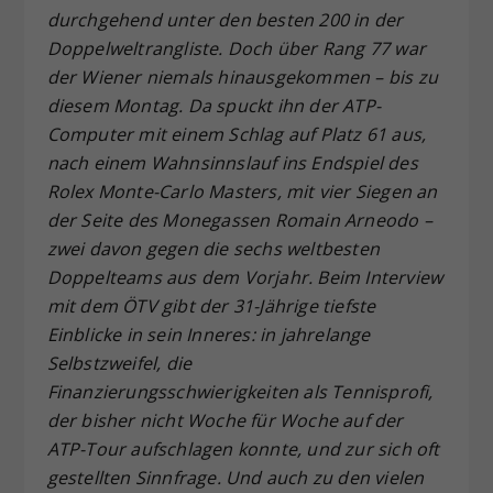
durchgehend unter den besten 200 in der
Dieser Wert speichert Ihre Consent-
Doppelweltrangliste. Doch über Rang 77 war
Einstellungen. Unter anderem eine
zufällig generierte ID, für die
der Wiener niemals hinausgekommen – bis zu
Zweck
historische Speicherung Ihrer
diesem Montag. Da spuckt ihn der ATP-
vorgenommen Einstellungen, falls der
Computer mit einem Schlag auf Platz 61 aus,
Webseiten-Betreiber dies eingestellt
nach einem Wahnsinnslauf ins Endspiel des
hat.
Rolex Monte-Carlo Masters, mit vier Siegen an
der Seite des Monegassen Romain Arneodo –
zwei davon gegen die sechs weltbesten
Doppelteams aus dem Vorjahr. Beim Interview
mit dem ÖTV gibt der 31-Jährige tiefste
Einblicke in sein Inneres: in jahrelange
Selbstzweifel, die
Finanzierungsschwierigkeiten als Tennisprofi,
der bisher nicht Woche für Woche auf der
ATP-Tour aufschlagen konnte, und zur sich oft
gestellten Sinnfrage. Und auch zu den vielen