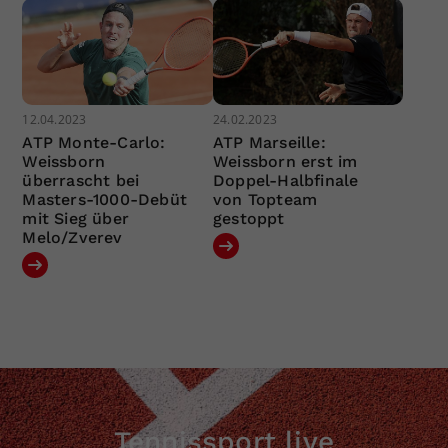
12.04.2023
24.02.2023
ATP Monte-Carlo:
ATP Marseille:
Weissborn
Weissborn erst im
überrascht bei
Doppel-Halbfinale
Masters-1000-Debüt
von Topteam
mit Sieg über
gestoppt
Melo/Zverev
Tennissport live