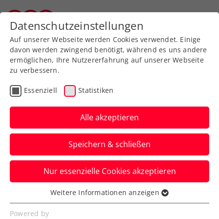
Zurück zur Newsübersicht
Datenschutzeinstellungen
Tiroler Tennisverband
Auf unserer Webseite werden Cookies verwendet. Einige
davon werden zwingend benötigt, während es uns andere
ermöglichen, Ihre Nutzererfahrung auf unserer Webseite
zu verbessern.
Turniere
ATP
Essenziell
Statistiken
Weissborn nach Monte-
Carlo-Sensationslauf:
Alle akzeptieren
„Ich habe mir oft die
Speichern & schließen
Sinnfrage gestellt“
Nur essenzielle Cookies akzeptieren
Das ÖTV-Ass erzählt, wie der ATP-
Masters-1000-Finaleinzug nun die letzten
Weitere Informationen anzeigen
Essenziell
Selbstzweifel ausgeräumt hat.
Essenzielle Cookies werden für grundlegende
Powered by