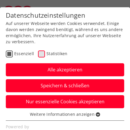
Zurück zur Newsübersicht
Datenschutzeinstellungen
Tiroler Tennisverband
Auf unserer Webseite werden Cookies verwendet. Einige
davon werden zwingend benötigt, während es uns andere
ermöglichen, Ihre Nutzererfahrung auf unserer Webseite
zu verbessern.
Turniere
Kids & Jugend
Essenziell
Statistiken
ÖTV-
Jugendmeisterschaften
Alle akzeptieren
U18 in Neudörfl stehen
Speichern & schließen
ante portas
Nur essenzielle Cookies akzeptieren
Noch bis 12. April 2024 um 20:00 Uhr
kann fürs erste Highlight der
Weitere Informationen anzeigen
Essenziell
Freiluftsaison genannt werden.
Essenzielle Cookies werden für grundlegende
Powered by