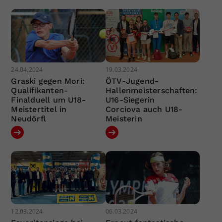
24.04.2024
19.03.2024
Graski gegen Mori:
ÖTV-Jugend-
Qualifikanten-
Hallenmeisterschaften:
Finalduell um U18-
U16-Siegerin
Meistertitel in
Corciova auch U18-
Neudörfl
Meisterin
12.03.2024
06.03.2024