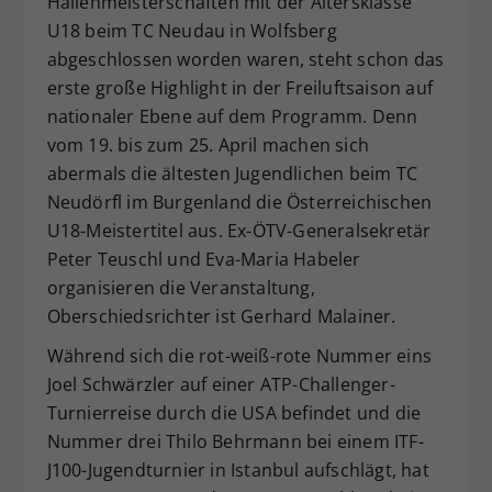
Hallenmeisterschaften mit der Altersklasse
Dieser Wert speichert Ihre Consent-
U18 beim TC Neudau in Wolfsberg
Einstellungen. Unter anderem eine
abgeschlossen worden waren, steht schon das
zufällig generierte ID, für die
erste große Highlight in der Freiluftsaison auf
Zweck
historische Speicherung Ihrer
nationaler Ebene auf dem Programm. Denn
vorgenommen Einstellungen, falls der
vom 19. bis zum 25. April machen sich
Webseiten-Betreiber dies eingestellt
hat.
abermals die ältesten Jugendlichen beim TC
Neudörfl im Burgenland die Österreichischen
U18-Meistertitel aus. Ex-ÖTV-Generalsekretär
Peter Teuschl und Eva-Maria Habeler
organisieren die Veranstaltung,
Oberschiedsrichter ist Gerhard Malainer.
Während sich die rot-weiß-rote Nummer eins
Joel Schwärzler auf einer ATP-Challenger-
Turnierreise durch die USA befindet und die
Nummer drei Thilo Behrmann bei einem ITF-
J100-Jugendturnier in Istanbul aufschlägt, hat