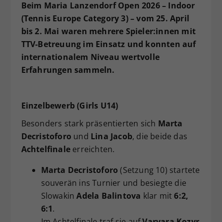
Beim Maria Lanzendorf Open 2026 – Indoor
Dieser Wert speichert Ihre Consent-
(Tennis Europe Category 3) – vom 25. April
Einstellungen. Unter anderem eine
bis 2. Mai waren mehrere Spieler:innen mit
zufällig generierte ID, für die
TTV-Betreuung im Einsatz und konnten auf
Zweck
historische Speicherung Ihrer
vorgenommen Einstellungen, falls der
internationalem Niveau wertvolle
Webseiten-Betreiber dies eingestellt
Erfahrungen sammeln.
hat.
Einzelbewerb (Girls U14)
Besonders stark präsentierten sich
Marta
Decristoforo
und
Lina Jacob
, die beide das
Achtelfinale
erreichten.
Marta Decristoforo
(Setzung 10) startete
souverän ins Turnier und besiegte die
Slowakin
Adela Balintova
klar mit
6:2,
6:1
.
Im Achtelfinale traf sie auf
Varvara Kozyr