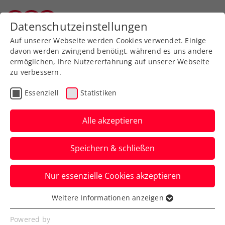
Zurück zur Newsübersicht
Datenschutzeinstellungen
Tiroler Tennisverband
Auf unserer Webseite werden Cookies verwendet. Einige
davon werden zwingend benötigt, während es uns andere
ermöglichen, Ihre Nutzererfahrung auf unserer Webseite
zu verbessern.
Kids & Jugend
Essenziell
Statistiken
Noah Decristoforo holt
Tennis Europe U14 Titel
Alle akzeptieren
im Doppel!
Speichern & schließen
TTV-Spieler:innen mit starken Auftritten
Nur essenzielle Cookies akzeptieren
beim Tennis Europe U14-Turnier in Maria
Lanzendorf.
Weitere Informationen anzeigen
Essenziell
Verfasst von: , 07.05.2026
Essenzielle Cookies werden für grundlegende
Powered by