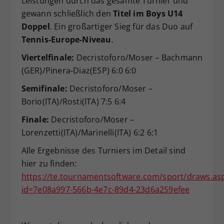
Leistungen durch das gesamte Turnier und
gewann schließlich den
Titel im Boys U14
Doppel
. Ein großartiger Sieg für das Duo auf
Tennis-Europe-Niveau
.
Viertelfinale:
Decristoforo/Moser – Bachmann
(GER)/Pinera-Diaz(ESP) 6:0 6:0
Semifinale:
Decristoforo/Moser –
Borio(ITA)/Rosti(ITA) 7:5 6:4
Finale:
Decristoforo/Moser –
Lorenzetti(ITA)/Marinelli(ITA) 6:2 6:1
Alle Ergebnisse des Turniers im Detail sind
hier zu finden:
https://te.tournamentsoftware.com/sport/draws.as
id=7e08a997-566b-4e7c-89d4-23d6a259efee