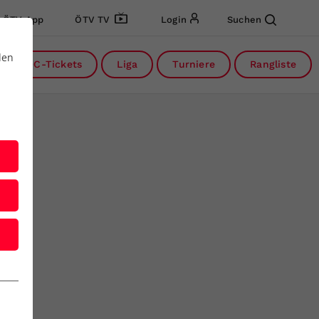
ÖTV App
ÖTV TV
Login
Suchen
den
DC-Tickets
Liga
Turniere
Rangliste