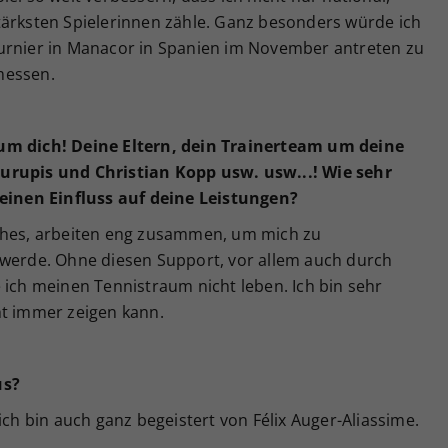
tärksten Spielerinnen zähle. Ganz besonders würde ich
urnier in Manacor in Spanien im November antreten zu
messen.
um dich! Deine Eltern, dein Trainerteam um deine
urupis und Christian Kopp usw. usw...! Wie sehr
 einen Einfluss auf deine Leistungen?
aches, arbeiten eng zusammen, um mich zu
 werde. Ohne diesen Support, vor allem auch durch
 ich meinen Tennistraum nicht leben. Ich bin sehr
ht immer zeigen kann.
us?
ich bin auch ganz begeistert von Félix Auger-Aliassime.