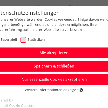
ÖTV
Landesverbände
News
tenschutzeinstellungen
 unserer Webseite werden Cookies verwendet. Einige davon wer
Ausbildung
Services
Über uns
FAQ
ngend benötigt, während es uns andere ermöglichen, Ihre
zererfahrung auf unserer Webseite zu verbessern.
Essenziell
Statistiken
Alle akzeptieren
Speichern & schließen
Nur essenzielle Cookies akzeptieren
Erfolg und Halbfinale
Weitere Informationen anzeigen
ssenziell
rope-Kat.2.-Event in
senzielle Cookies werden für grundlegende Funktionen der
ered by
bseite benötigt. Dadurch ist gewährleistet, dass die Webseite
linski Cookie Consent