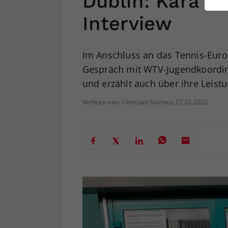
Dublin: Kara F
ei
Interview
S
Im Anschluss an das Tennis-Europ
Gespräch mit WTV-Jugendkoordinat
und erzählt auch über ihre Leist
Verfasst von: Christian Storhas, 27.02.2022