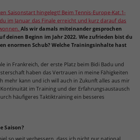
ken Saisonstart hingelegt! Beim Tennis-Europe-Kat.1-
 du im Januar das Finale erreicht und kurz darauf das
gewonnen.
Als wir damals miteinander gesprochen
uf deinen Beginn im Jahr 2022. Wie zufrieden bist du
iesen enormen Schub? Welche Trainingsinhalte hast
ale in Frankreich, der erste Platz beim Bidi Badu und
terschaft haben das Vertrauen in meine Fähigkeiten
ch mehr kann und ich will auch in Zukunft alles aus mir
e Kontinuität im Training und der Erfahrungsaustausch
durch häufigeres Taktiktraining ein besseres
he Saison?
el so weit verbessern, dass ich nicht nur national,