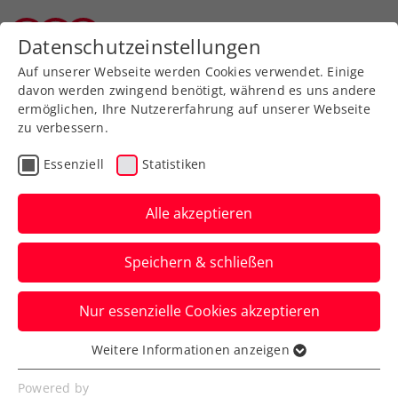
Zurück zur Newsübersicht
Datenschutzeinstellungen
Tiroler Tennisverband
Auf unserer Webseite werden Cookies verwendet. Einige
davon werden zwingend benötigt, während es uns andere
ermöglichen, Ihre Nutzererfahrung auf unserer Webseite
zu verbessern.
Turniere
Kids & Jugend
Essenziell
Statistiken
Kottingbrunn Open:
Erstes Tennis-Europe-
Alle akzeptieren
Finale für
Speichern & schließen
Kotchetkov/Ortner
Nur essenzielle Cookies akzeptieren
Die zwei ÖTV-Talente verlieren beim
Heimspiel in Niederösterreich im
Weitere Informationen anzeigen
Essenziell
Mädchendoppel erst im Endspiel.
Essenzielle Cookies werden für grundlegende
Powered by