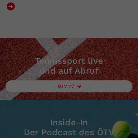
Tennissport live
und auf Abruf
ÖTV TV
Inside-In
Der Podcast des ÖTV