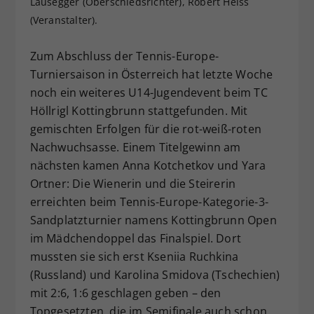
Lausegger (Oberschiedsrichter), Robert Heiss
Dieser Wert speichert Ihre Consent-
(Veranstalter).
Einstellungen. Unter anderem eine
zufällig generierte ID, für die
Zum Abschluss der Tennis-Europe-
Zweck
historische Speicherung Ihrer
Turniersaison in Österreich hat letzte Woche
vorgenommen Einstellungen, falls der
noch ein weiteres U14-Jugendevent beim TC
Webseiten-Betreiber dies eingestellt
hat.
Höllrigl Kottingbrunn stattgefunden. Mit
gemischten Erfolgen für die rot-weiß-roten
Nachwuchsasse. Einem Titelgewinn am
nächsten kamen Anna Kotchetkov und Yara
Ortner: Die Wienerin und die Steirerin
erreichten beim Tennis-Europe-Kategorie-3-
Sandplatzturnier namens Kottingbrunn Open
im Mädchendoppel das Finalspiel. Dort
mussten sie sich erst Kseniia Ruchkina
(Russland) und Karolina Smidova (Tschechien)
mit 2:6, 1:6 geschlagen geben – den
Topgesetzten, die im Semifinale auch schon