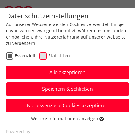
Zurück zur Newsübersicht
Datenschutzeinstellungen
Tiroler Tennisverband
Auf unserer Webseite werden Cookies verwendet. Einige
davon werden zwingend benötigt, während es uns andere
ermöglichen, Ihre Nutzererfahrung auf unserer Webseite
zu verbessern.
Turniere
Kids & Jugend
ITF
Essenziell
Statistiken
ITF Nairobi: Maislinger
und Gschiel fixieren rot-
Alle akzeptieren
weiß-rotes Traumfinale
Speichern & schließen
Die zwei Burgenländer machen sich in
Nur essenzielle Cookies akzeptieren
Kenias Hauptstadt am Freitag
gegeneinander den Sieg aus.
Weitere Informationen anzeigen
Essenziell
Verfasst von: Manuel Wachta, 11.05.2023
Essenzielle Cookies werden für grundlegende
Powered by