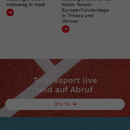
Heimsieg in Haid
holen Tennis-
Europe-Turniersiege
in Trnava und
Otocec
Tennissport live
und auf Abruf
ÖTV TV