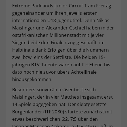
Extreme Parklands Junior Circuit 1 am Freitag
Dieser Wert speichert Ihre Consent-
gegeneinander um ihren jeweils ersten
Einstellungen. Unter anderem eine
zufällig generierte ID, für die
internationalen U18-Jugendtitel. Denn Niklas
Zweck
historische Speicherung Ihrer
Maislinger und Alexander Gschiel haben in der
vorgenommen Einstellungen, falls der
ostafrikanischen Millionenstadt mit je vier
Webseiten-Betreiber dies eingestellt
Siegen beide den Finaleinzug geschafft, im
hat.
Halbfinale dank Erfolgen über die Nummern
zwei bzw. eins der Setzliste. Die beiden 15-
jährigen BTV-Talente waren auf ITF-Ebene bis
dato noch nie zuvor übers Achtelfinale
hinausgekommen.
Besonders souverän präsentierte sich
Maislinger, der in vier Matches insgesamt erst
14 Spiele abgegeben hat. Der siebtgesetzte
Burgenländer (ITF 2080) startete zunächst mit
etwas beschwerlichen 6:2, 7:5 über den
Japaner Masanao Nakamura (ITF 2757), ließ im