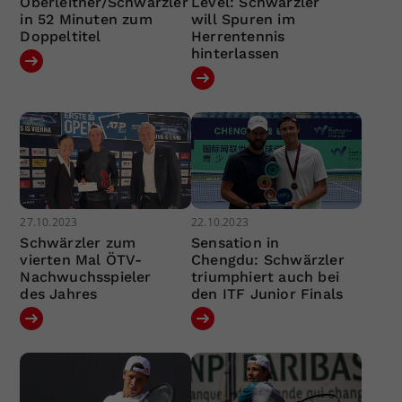
Oberleitner/Schwärzler
Level: Schwärzler
in 52 Minuten zum
will Spuren im
Doppeltitel
Herrentennis
hinterlassen
27.10.2023
22.10.2023
Schwärzler zum
Sensation in
vierten Mal ÖTV-
Chengdu: Schwärzler
Nachwuchsspieler
triumphiert auch bei
des Jahres
den ITF Junior Finals