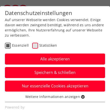
Zurück zur Newsübersicht
Datenschutzeinstellungen
Tiroler Tennisverband
Auf unserer Webseite werden Cookies verwendet. Einige
davon werden zwingend benötigt, während es uns andere
ermöglichen, Ihre Nutzererfahrung auf unserer Webseite
zu verbessern.
Turniere
ITF
Essenziell
Statistiken
ITF Antalya: Schwärzler
erreicht erstes Herren-
Alle akzeptieren
Einzelfinale
Speichern & schließen
Der ÖTV-Vertragsspieler wandelt hiermit
Nur essenzielle Cookies akzeptieren
auf den Spuren von Dominic Thiem und
Alexander Peya.
Weitere Informationen anzeigen
Essenziell
Verfasst von: Manuel Wachta, 23.03.2024
Essenzielle Cookies werden für grundlegende
Powered by