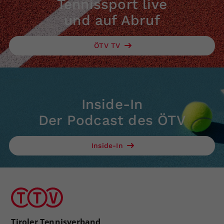
Tennissport live
und auf Abruf
ÖTV TV
Inside-In
Der Podcast des ÖTV
Inside-In
Tiroler Tennisverband