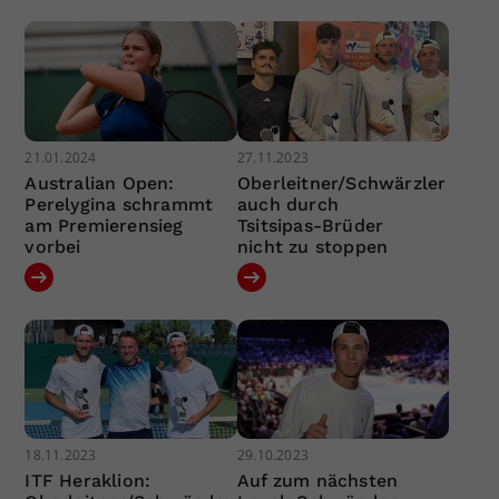
21.01.2024
27.11.2023
Australian Open:
Oberleitner/Schwärzler
Perelygina schrammt
auch durch
am Premierensieg
Tsitsipas-Brüder
vorbei
nicht zu stoppen
18.11.2023
29.10.2023
ITF Heraklion:
Auf zum nächsten