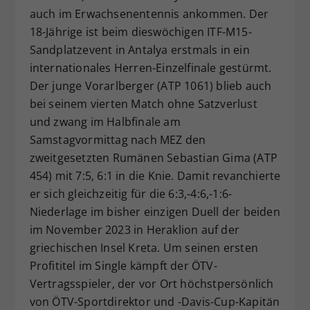
auch im Erwachsenentennis ankommen. Der
Dieser Wert speichert Ihre Consent-
18-Jährige ist beim dieswöchigen ITF-M15-
Einstellungen. Unter anderem eine
zufällig generierte ID, für die
Sandplatzevent in Antalya erstmals in ein
Zweck
historische Speicherung Ihrer
internationales Herren-Einzelfinale gestürmt.
vorgenommen Einstellungen, falls der
Der junge Vorarlberger (ATP 1061) blieb auch
Webseiten-Betreiber dies eingestellt
bei seinem vierten Match ohne Satzverlust
hat.
und zwang im Halbfinale am
Samstagvormittag nach MEZ den
zweitgesetzten Rumänen Sebastian Gima (ATP
454) mit 7:5, 6:1 in die Knie. Damit revanchierte
er sich gleichzeitig für die 6:3,-4:6,-1:6-
Niederlage im bisher einzigen Duell der beiden
im November 2023 in Heraklion auf der
griechischen Insel Kreta. Um seinen ersten
Profititel im Single kämpft der ÖTV-
Vertragsspieler, der vor Ort höchstpersönlich
von ÖTV-Sportdirektor und -Davis-Cup-Kapitän