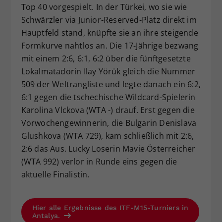
Top 40 vorgespielt. In der Türkei, wo sie wie
Schwärzler via Junior-Reserved-Platz direkt im
Hauptfeld stand, knüpfte sie an ihre steigende
Formkurve nahtlos an. Die 17-Jährige bezwang
mit einem 2:6, 6:1, 6:2 über die fünftgesetzte
Lokalmatadorin Ilay Yörük gleich die Nummer
509 der Weltrangliste und legte danach ein 6:2,
6:1 gegen die tschechische Wildcard-Spielerin
Karolina Vlckova (WTA -) drauf. Erst gegen die
Vorwochengewinnerin, die Bulgarin Denislava
Glushkova (WTA 729), kam schließlich mit 2:6,
2:6 das Aus. Lucky Loserin Mavie Österreicher
(WTA 992) verlor in Runde eins gegen die
aktuelle Finalistin.
Hier alle Ergebnisse des ITF-M15-Turniers in
Antalya.