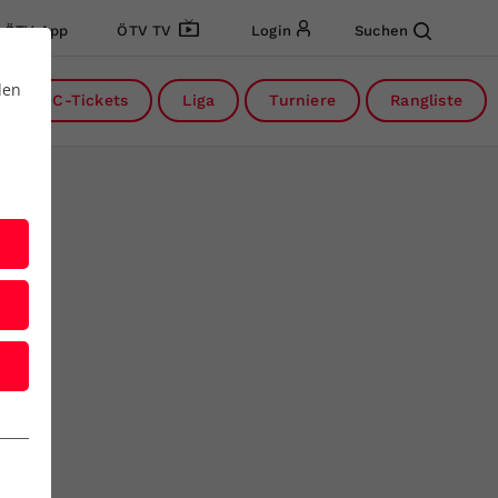
ÖTV App
ÖTV TV
Login
Suchen
den
DC-Tickets
Liga
Turniere
Rangliste