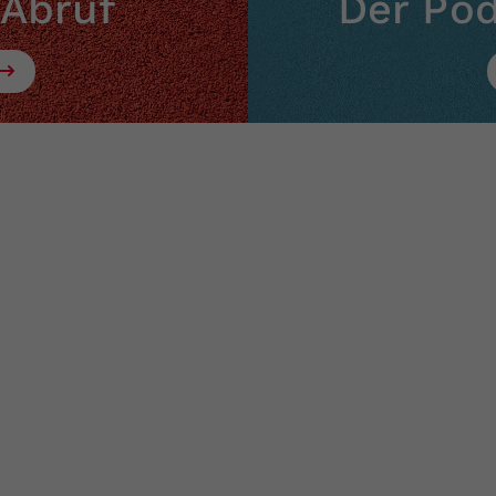
 Abruf
Der Po