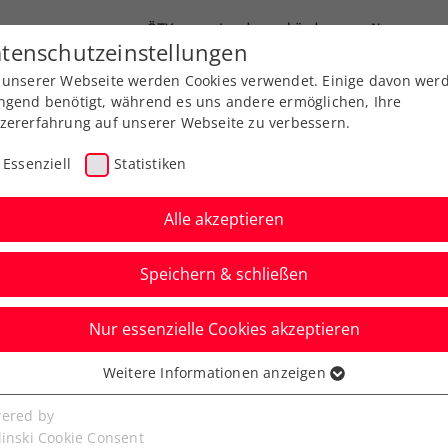
ÖTV
Landesverbände
News
tenschutzeinstellungen
 unserer Webseite werden Cookies verwendet. Einige davon wer
Ausbildung
Services
Über uns
FAQ
ngend benötigt, während es uns andere ermöglichen, Ihre
zererfahrung auf unserer Webseite zu verbessern.
Essenziell
Statistiken
Alle akzeptieren
Speichern & schließen
Nur essenzielle Cookies akzeptieren
g der Herren 55+ IEV in
Weitere Informationen anzeigen
ssenziell
senzielle Cookies werden für grundlegende Funktionen der
ered by
bseite benötigt. Dadurch ist gewährleistet, dass die Webseite
linski Cookie Consent