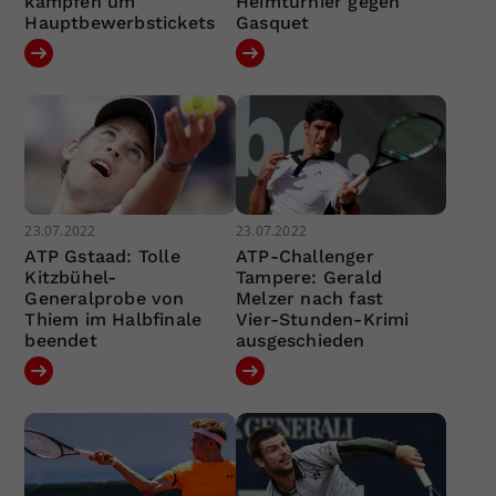
kämpfen um
Heimturnier gegen
Hauptbewerbstickets
Gasquet
23.07.2022
23.07.2022
ATP Gstaad: Tolle
ATP-Challenger
Kitzbühel-
Tampere: Gerald
Generalprobe von
Melzer nach fast
Thiem im Halbfinale
Vier-Stunden-Krimi
beendet
ausgeschieden