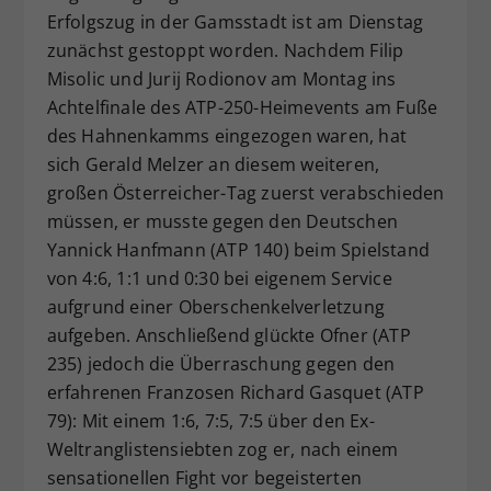
Erfolgszug in der Gamsstadt ist am Dienstag
Dieser Wert speichert Ihre Consent-
zunächst gestoppt worden. Nachdem Filip
Einstellungen. Unter anderem eine
zufällig generierte ID, für die
Misolic und Jurij Rodionov am Montag ins
Zweck
historische Speicherung Ihrer
Achtelfinale des ATP-250-Heimevents am Fuße
vorgenommen Einstellungen, falls der
des Hahnenkamms eingezogen waren, hat
Webseiten-Betreiber dies eingestellt
sich Gerald Melzer an diesem weiteren,
hat.
großen Österreicher-Tag zuerst verabschieden
müssen, er musste gegen den Deutschen
Yannick Hanfmann (ATP 140) beim Spielstand
von 4:6, 1:1 und 0:30 bei eigenem Service
aufgrund einer Oberschenkelverletzung
aufgeben. Anschließend glückte Ofner (ATP
235) jedoch die Überraschung gegen den
erfahrenen Franzosen Richard Gasquet (ATP
79): Mit einem 1:6, 7:5, 7:5 über den Ex-
Weltranglistensiebten zog er, nach einem
sensationellen Fight vor begeisterten