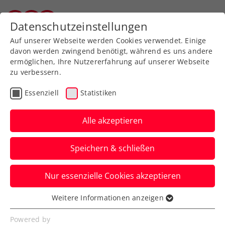
Zurück zur Newsübersicht
Datenschutzeinstellungen
Tiroler Tennisverband
Auf unserer Webseite werden Cookies verwendet. Einige
davon werden zwingend benötigt, während es uns andere
ermöglichen, Ihre Nutzererfahrung auf unserer Webseite
zu verbessern.
Turniere
Essenziell
Statistiken
Generali Open Kitzbühel:
Sensationeller Ofner
Alle akzeptieren
kämpft Gasquet nieder
Speichern & schließen
Gerald Melzer muss hingegen in der
Nur essenzielle Cookies akzeptieren
ersten Hauptrunde des ATP-250-
Heimturniers in Tirol aufgeben.
Weitere Informationen anzeigen
Essenziell
Verfasst von: Manuel Wachta, 26.07.2022
Essenzielle Cookies werden für grundlegende
Powered by