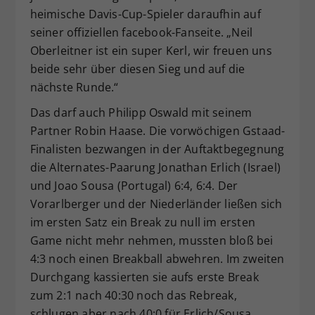
heimische Davis-Cup-Spieler daraufhin auf
seiner offiziellen facebook-Fanseite. „Neil
Oberleitner ist ein super Kerl, wir freuen uns
beide sehr über diesen Sieg und auf die
nächste Runde.“
Das darf auch Philipp Oswald mit seinem
Partner Robin Haase. Die vorwöchigen Gstaad-
Finalisten bezwangen in der Auftaktbegegnung
die Alternates-Paarung Jonathan Erlich (Israel)
und Joao Sousa (Portugal) 6:4, 6:4. Der
Vorarlberger und der Niederländer ließen sich
im ersten Satz ein Break zu null im ersten
Game nicht mehr nehmen, mussten bloß bei
4:3 noch einen Breakball abwehren. Im zweiten
Durchgang kassierten sie aufs erste Break
zum 2:1 nach 40:30 noch das Rebreak,
schlugen aber nach 40:0 für Erlich/Sousa