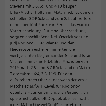
Niederländern Tallon Griekspoor und Bart
Stevens mit 3:6, 6:1 und 4:10 beugen.
Erler/Miedler holten im Match Tiebreak einen
schnellen 0:2-Rückstand zum 2:2 auf, verloren
dann aber fünf Punkte in Serie – das war die
Vorentscheidung. Für eine Überraschung
sorgten anschließend Neil Oberleitner und
Jurij Rodionov: Der Wiener und der
Niederösterreicher eliminierten die
viertgereihten Belgier Sander Gille und Joran
Vliegen, immerhin Kitzbühel-Finalisten von
2019, nach 2:5- und 5:7-Rückstand im Match
Tiebreak mit 6:4, 3:6, 11:9. Für den
aufstrebenden Oberleitner war’s der erste
Matchsieg auf ATP-Level, für Rodionov
ebenfalls – aus einem anderen Grund: „Ich
spiele nicht allzu oft Doppel, aber es macht
jedes Mal richtig viel Spaß“, schrieb der