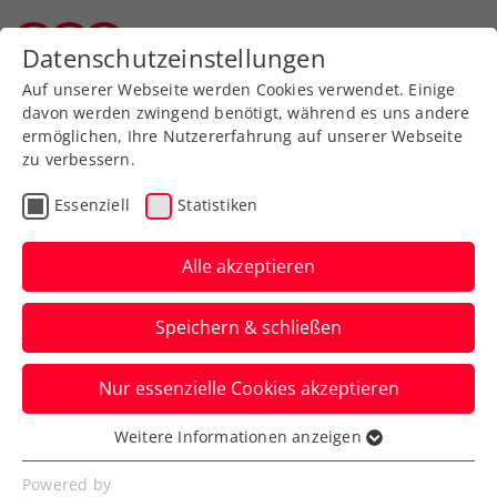
Zurück zur Newsübersicht
Datenschutzeinstellungen
Tiroler Tennisverband
Auf unserer Webseite werden Cookies verwendet. Einige
davon werden zwingend benötigt, während es uns andere
ermöglichen, Ihre Nutzererfahrung auf unserer Webseite
zu verbessern.
Ausbildung
Turniere
Verbands-Info
Essenziell
Statistiken
ATP
Alle akzeptieren
Ex-ÖFB-Teamkapitänin,
Speichern & schließen
Spielerberaterin – und
Rednerin bei Fifteen
Nur essenzielle Cookies akzeptieren
Seconds Sports
Weitere Informationen anzeigen
Essenziell
Ex-Profifußballerin Viktoria Schnaderbeck
Essenzielle Cookies werden für grundlegende
Powered by