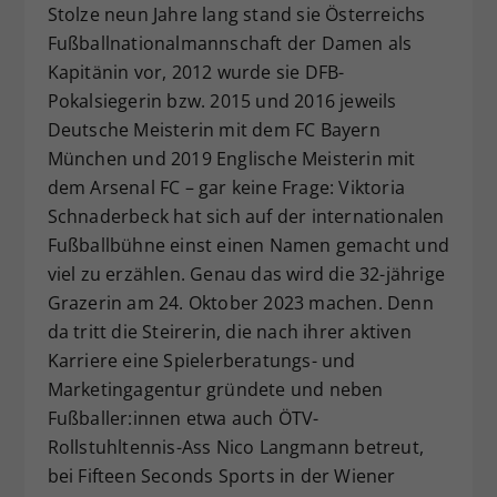
Stolze neun Jahre lang stand sie Österreichs
Dieser Wert speichert Ihre Consent-
Fußballnationalmannschaft der Damen als
Einstellungen. Unter anderem eine
Kapitänin vor, 2012 wurde sie DFB-
zufällig generierte ID, für die
Zweck
historische Speicherung Ihrer
Pokalsiegerin bzw. 2015 und 2016 jeweils
vorgenommen Einstellungen, falls der
Deutsche Meisterin mit dem FC Bayern
Webseiten-Betreiber dies eingestellt
München und 2019 Englische Meisterin mit
hat.
dem Arsenal FC – gar keine Frage: Viktoria
Schnaderbeck hat sich auf der internationalen
Fußballbühne einst einen Namen gemacht und
viel zu erzählen. Genau das wird die 32-jährige
Grazerin am 24. Oktober 2023 machen. Denn
da tritt die Steirerin, die nach ihrer aktiven
Karriere eine Spielerberatungs- und
Marketingagentur gründete und neben
Fußballer:innen etwa auch ÖTV-
Rollstuhltennis-Ass Nico Langmann betreut,
bei Fifteen Seconds Sports in der Wiener