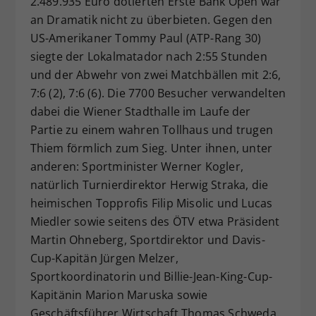
2.489.935 Euro dotierten Erste Bank Open war
Dieser Wert speichert Ihre Consent-
an Dramatik nicht zu überbieten. Gegen den
Einstellungen. Unter anderem eine
US-Amerikaner Tommy Paul (ATP-Rang 30)
zufällig generierte ID, für die
siegte der Lokalmatador nach 2:55 Stunden
Zweck
historische Speicherung Ihrer
und der Abwehr von zwei Matchbällen mit 2:6,
vorgenommen Einstellungen, falls der
7:6 (2), 7:6 (6). Die 7700 Besucher verwandelten
Webseiten-Betreiber dies eingestellt
hat.
dabei die Wiener Stadthalle im Laufe der
Partie zu einem wahren Tollhaus und trugen
Thiem förmlich zum Sieg. Unter ihnen, unter
anderen: Sportminister Werner Kogler,
natürlich Turnierdirektor Herwig Straka, die
heimischen Topprofis Filip Misolic und Lucas
Miedler sowie seitens des ÖTV etwa Präsident
Martin Ohneberg, Sportdirektor und Davis-
Cup-Kapitän Jürgen Melzer,
Sportkoordinatorin und Billie-Jean-King-Cup-
Kapitänin Marion Maruska sowie
Geschäftsführer Wirtschaft Thomas Schweda.