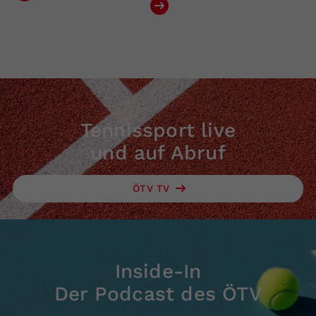
Tennissport live
und auf Abruf
ÖTV TV
Inside-In
Der Podcast des ÖTV