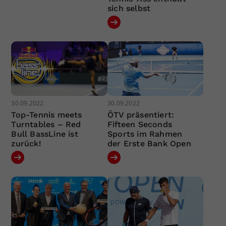
sich selbst
30.09.2022
30.09.2022
Top-Tennis meets
ÖTV präsentiert:
Turntables – Red
Fifteen Seconds
Bull BassLine ist
Sports im Rahmen
zurück!
der Erste Bank Open