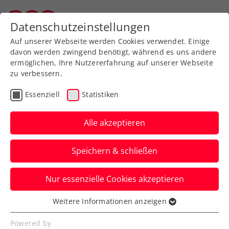
Zurück zur Newsübersicht
Datenschutzeinstellungen
Tiroler Tennisverband
Auf unserer Webseite werden Cookies verwendet. Einige
davon werden zwingend benötigt, während es uns andere
ermöglichen, Ihre Nutzererfahrung auf unserer Webseite
zu verbessern.
Turniere
Essenziell
Statistiken
Erste Bank Open: Thriller
in der Stadthalle – Thiem
Alle akzeptieren
kämpft sich ins
Speichern & schließen
Achtelfinale
Nur essenzielle Cookies akzeptieren
Das ÖTV-Aushängeschild kommt beim
ATP-500-Turnier in Wien nach zwei
Weitere Informationen anzeigen
Essenziell
abgewehrten Matchbällen weiter.
Essenzielle Cookies werden für grundlegende
Powered by