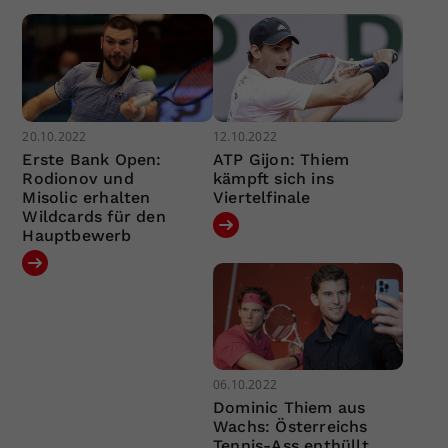
20.10.2022
12.10.2022
Erste Bank Open:
ATP Gijon: Thiem
Rodionov und
kämpft sich ins
Misolic erhalten
Viertelfinale
Wildcards für den
Hauptbewerb
06.10.2022
Dominic Thiem aus
Wachs: Österreichs
Tennis-Ass enthüllt