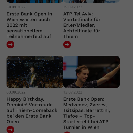
30.09.2022
29.09.2022
Erste Bank Open in
ATP Tel Aviv:
Wien warten auch
Viertelfinale für
2022 mit
Erler/Miedler,
sensationellem
Achtelfinale für
Teilnehmerfeld auf
Thiem
03.09.2022
13.07.2022
Happy Birthday,
Erste Bank Open:
Dominic! Vorfreude
Medvedev, Zverev,
auf Thiem-Comeback
Tsitsipas, Berrettini,
bei den Erste Bank
Tiafoe – Top-
Open
Starterfeld bei ATP-
Turnier in Wien