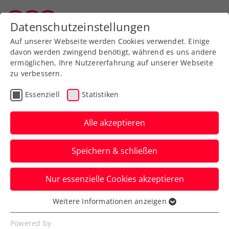
Zurück zur Newsübersicht
Datenschutzeinstellungen
Tiroler Tennisverband
Auf unserer Webseite werden Cookies verwendet. Einige
davon werden zwingend benötigt, während es uns andere
ermöglichen, Ihre Nutzererfahrung auf unserer Webseite
zu verbessern.
Turniere
Kids & Jugend
Essenziell
Statistiken
Drei Jugendcircuit
presented by Babolat
Alle akzeptieren
geht in die 4. Runde
Speichern & schließen
Gespielt wird vom 20. bis zum 25. Juni in
Nur essenzielle Cookies akzeptieren
Linz (U12) und Wien (U14, U18). Am
Freitag ist Nennschluss.
Weitere Informationen anzeigen
Essenziell
Verfasst von: Manuel Wachta, 11.06.2024
Essenzielle Cookies werden für grundlegende
Powered by