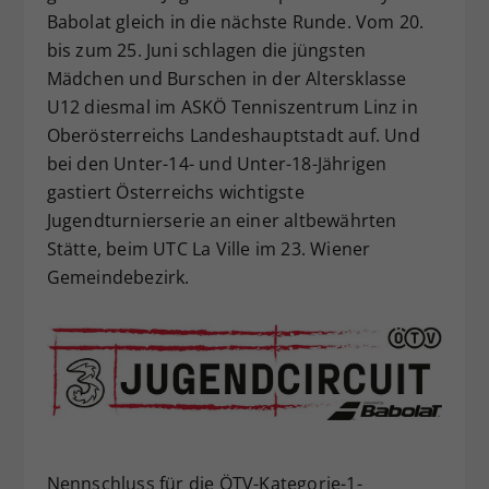
Babolat gleich in die nächste Runde. Vom 20.
Dieser Wert speichert Ihre Consent-
bis zum 25. Juni schlagen die jüngsten
Einstellungen. Unter anderem eine
zufällig generierte ID, für die
Mädchen und Burschen in der Altersklasse
Zweck
historische Speicherung Ihrer
U12 diesmal im ASKÖ Tenniszentrum Linz in
vorgenommen Einstellungen, falls der
Oberösterreichs Landeshauptstadt auf. Und
Webseiten-Betreiber dies eingestellt
bei den Unter-14- und Unter-18-Jährigen
hat.
gastiert Österreichs wichtigste
Jugendturnierserie an einer altbewährten
Stätte, beim UTC La Ville im 23. Wiener
Gemeindebezirk.
Nennschluss für die ÖTV-Kategorie-1-