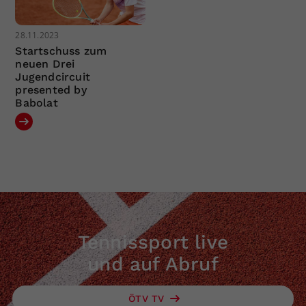
28.11.2023
Startschuss zum
neuen Drei
Jugendcircuit
presented by
Babolat
Tennissport live
und auf Abruf
ÖTV TV