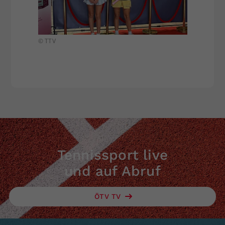
© TTV
© TTV
Tennissport live
und auf Abruf
ÖTV TV