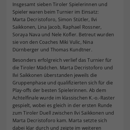
Insgesamt sieben Tiroler Spielerinnen und
Dieser Wert speichert Ihre Consent-
Spieler waren beim Turnier im Einsatz:
Einstellungen. Unter anderem eine
Marta Decristoforo, Simon Stütler, Ilvi
zufällig generierte ID, für die
Zweck
historische Speicherung Ihrer
Saikkonen, Lina Jacob, Raphael Rossner,
vorgenommen Einstellungen, falls der
Soraya Nava und Nele Kofler. Betreut wurden
Webseiten-Betreiber dies eingestellt
sie von den Coaches Miki Vulic, Nina
hat.
Dürnberger und Thomas Kundtner.
Besonders erfolgreich verlief das Turnier für
die Tiroler Mädchen. Marta Decristoforo und
Ilvi Saikkonen überstanden jeweils die
Gruppenphase und qualifizierten sich für die
Play-offs der besten Spielerinnen. Ab dem
Achtelfinale wurde im klassischen K.-o.-Raster
gespielt, wobei es gleich in der ersten Runde
zum Tiroler Duell zwischen Ilvi Saikkonen und
Marta Decristoforo kam. Marta setzte sich
dabei klar durch und zeigte im weiteren