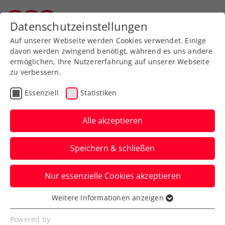
Zurück zur Newsübersicht
Datenschutzeinstellungen
Tiroler Tennisverband
Auf unserer Webseite werden Cookies verwendet. Einige
davon werden zwingend benötigt, während es uns andere
ermöglichen, Ihre Nutzererfahrung auf unserer Webseite
zu verbessern.
Turniere
Kids & Jugend
Essenziell
Statistiken
Doppelsieg für Tiroler
Nachwuchstalente
Alle akzeptieren
Junior Trophy U12 in Bad Waltersdorf
Speichern & schließen
Verfasst von: Florian Luxner, 06.01.2026
Nur essenzielle Cookies akzeptieren
Weitere Informationen anzeigen
Essenziell
Essenzielle Cookies werden für grundlegende
Powered by