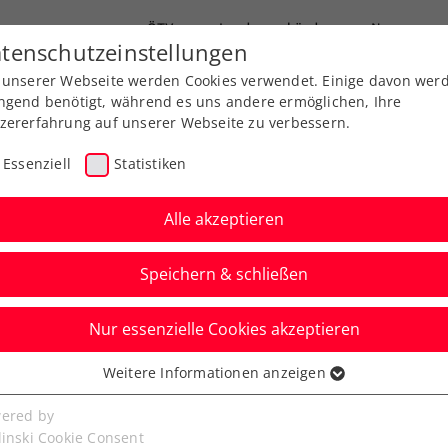
ÖTV
Landesverbände
News
tenschutzeinstellungen
 unserer Webseite werden Cookies verwendet. Einige davon wer
Ausbildung
Services
Über uns
FAQ
ngend benötigt, während es uns andere ermöglichen, Ihre
zererfahrung auf unserer Webseite zu verbessern.
Essenziell
Statistiken
Alle akzeptieren
Speichern & schließen
Nur essenzielle Cookies akzeptieren
 „Ich freue mich
Weitere Informationen anzeigen
ssenziell
Waltersdorf
senzielle Cookies werden für grundlegende Funktionen der
ered by
bseite benötigt. Dadurch ist gewährleistet, dass die Webseite
linski Cookie Consent