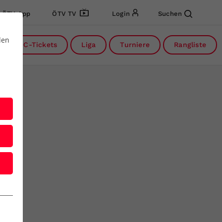
ÖTV App
ÖTV TV
Login
Suchen
den
DC-Tickets
Liga
Turniere
Rangliste