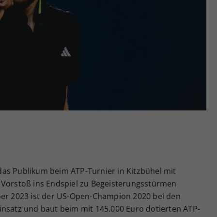
Zweck
generierte ID, für die historische Speicherung
Ihrer vorgenommen Einstellungen, falls der
Webseiten-Betreiber dies eingestellt hat.
as Publikum beim ATP-Turnier in Kitzbühel mit
 Vorstoß ins Endspiel zu Begeisterungsstürmen
ber 2023 ist der US-Open-Champion 2020 bei den
insatz und baut beim mit 145.000 Euro dotierten ATP-