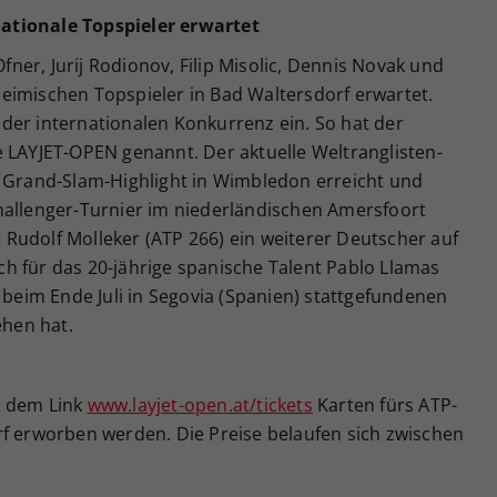
ationale Topspieler erwartet
er, Jurij Rodionov, Filip Misolic, Dennis Novak und
eimischen Topspieler in Bad Waltersdorf erwartet.
der internationalen Konkurrenz ein. So hat der
e LAYJET-OPEN genannt. Der aktuelle Weltranglisten-
m Grand-Slam-Highlight in Wimbledon erreicht und
hallenger-Turnier im niederländischen Amersfoort
Rudolf Molleker (ATP 266) ein weiterer Deutscher auf
auch für das 20-jährige spanische Talent Pablo Llamas
g beim Ende Juli in Segovia (Spanien) stattgefundenen
ehen hat.
r dem Link
www.layjet-open.at/tickets
Karten fürs ATP-
rf erworben werden. Die Preise belaufen sich zwischen