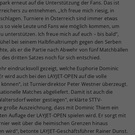
park erneut auf die Unterstützung der Fans. Das ist
reichers zu entnehmen. „Ich freue mich riesig, in
uschlagen. Turniere in Österreich sind immer etwas
ass so viele Leute und Fans wie möglich kommen, um
 unterstützen. Ich freue mich auf euch – bis bald“,
zbühel bei seinem Halbfinaltriumph gegen den Serben
te, als er die Partie nach Abwehr von fünf Matchbällen
des dritten Satzes noch für sich entschied.
hr eindrucksvoll gezeigt, welche Euphorie Dominic
r wird auch bei den LAYJET-OPEN auf die volle
können“, ist Turnierdirektor Peter Westner überzeugt.
ationelle Matches abgeliefert. Damit ist auch die
Waltersdorf weiter gestiegen“, erklärte STTV-
ine große Auszeichnung, dass mit Dominic Thiem ein
ten Auflage der LAYJET-OPEN spielen wird. Er sorgt mit
rnier weit über die heimischen Grenzen hinaus
 wird“, betonte LAYJET-Geschäftsführer Rainer Dunst.