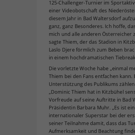
125-Challenger-Turnier im Sportaktiv
einer Videobotschaft des Niederöster
diesem Jahr in Bad Waltersdorf aufz
ganz, ganz Besonderes. Ich hoffe, d
mich und alle anderen Österreicher zu
sagte Thiem, der das Stadion in Kit
Laslo Djere förmlich zum Beben brach
in einem hochdramatischen Tiebreak 
Die vorletzte Woche habe „einmal me
Thiem bei den Fans entfachen kann. E
Unterstützung des Publikums zählen 
„Dominic Thiem hat in Kitzbühel sens
Vorfreude auf seine Auftritte in Bad 
Präsidentin Barbara Muhr. „Es ist e
internationaler Superstar bei der ers
seiner Teilnahme damit, dass das Tu
Aufmerksamkeit und Beachtung finden