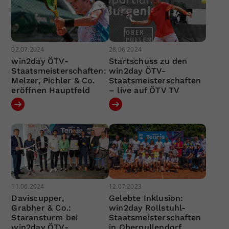
02.07.2024
28.06.2024
win2day ÖTV-
Startschuss zu den
Staatsmeisterschaften:
win2day ÖTV-
Melzer, Pichler & Co.
Staatsmeisterschaften
eröffnen Hauptfeld
– live auf ÖTV TV
11.06.2024
12.07.2023
Daviscupper,
Gelebte Inklusion:
Grabher & Co.:
win2day Rollstuhl-
Staransturm bei
Staatsmeisterschaften
win2day ÖTV-
in Oberpullendorf