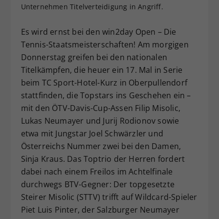
Unternehmen Titelverteidigung in Angriff.
Dieser Wert speichert Ihre Consent-
Einstellungen. Unter anderem eine
Es wird ernst bei den win2day Open – Die
zufällig generierte ID, für die
Zweck
historische Speicherung Ihrer
Tennis-Staatsmeisterschaften! Am morgigen
vorgenommen Einstellungen, falls der
Donnerstag greifen bei den nationalen
Webseiten-Betreiber dies eingestellt
Titelkämpfen, die heuer ein 17. Mal in Serie
hat.
beim TC Sport-Hotel-Kurz in Oberpullendorf
stattfinden, die Topstars ins Geschehen ein –
mit den ÖTV-Davis-Cup-Assen Filip Misolic,
Lukas Neumayer und Jurij Rodionov sowie
etwa mit Jungstar Joel Schwärzler und
Österreichs Nummer zwei bei den Damen,
Sinja Kraus. Das Toptrio der Herren fordert
dabei nach einem Freilos im Achtelfinale
durchwegs BTV-Gegner: Der topgesetzte
Steirer Misolic (STTV) trifft auf Wildcard-Spieler
Piet Luis Pinter, der Salzburger Neumayer