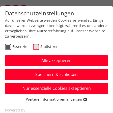
Zurück zur Newsübersicht
Datenschutzeinstellungen
Tiroler Tennisverband
Auf unserer Webseite werden Cookies verwendet. Einige
davon werden zwingend benötigt, während es uns andere
ermöglichen, Ihre Nutzererfahrung auf unserer Webseite
zu verbessern.
Rollstuhltennis
Inklusion
Essenziell
Statistiken
Allgemeine Klasse
Turniere
Alle akzeptieren
Die Topstars starten in
Speichern & schließen
die win2day Open – Die
Tennis-
Nur essenzielle Cookies akzeptieren
Staatsmeisterschaften
Weitere Informationen anzeigen
Essenziell
Die Davis-Cup-Asse Filip Misolic, Lukas
Essenzielle Cookies werden für grundlegende
Powered by