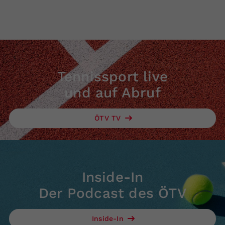
Tennissport live
und auf Abruf
ÖTV TV
Inside-In
Der Podcast des ÖTV
Inside-In