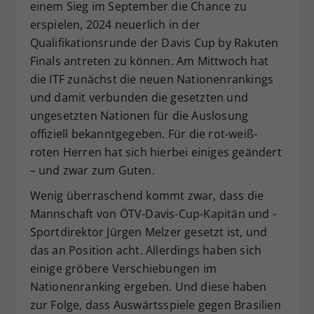
einem Sieg im September die Chance zu
Dieser Wert speichert Ihre Consent-
erspielen, 2024 neuerlich in der
Einstellungen. Unter anderem eine
Qualifikationsrunde der Davis Cup by Rakuten
zufällig generierte ID, für die
Finals antreten zu können. Am Mittwoch hat
Zweck
historische Speicherung Ihrer
die ITF zunächst die neuen Nationenrankings
vorgenommen Einstellungen, falls der
Webseiten-Betreiber dies eingestellt
und damit verbunden die gesetzten und
hat.
ungesetzten Nationen für die Auslosung
offiziell bekanntgegeben. Für die rot-weiß-
roten Herren hat sich hierbei einiges geändert
– und zwar zum Guten.
Wenig überraschend kommt zwar, dass die
Mannschaft von ÖTV-Davis-Cup-Kapitän und -
Sportdirektor Jürgen Melzer gesetzt ist, und
das an Position acht. Allerdings haben sich
einige gröbere Verschiebungen im
Nationenranking ergeben. Und diese haben
zur Folge, dass Auswärtsspiele gegen Brasilien