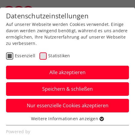
Zurück zur Newsübersicht
Datenschutzeinstellungen
Tiroler Tennisverband
Auf unserer Webseite werden Cookies verwendet. Einige
davon werden zwingend benötigt, während es uns andere
ermöglichen, Ihre Nutzererfahrung auf unserer Webseite
Davis Cup: Erhöhte
zu verbessern.
Chance auf Heimspiel für
Essenziell
Statistiken
ÖTV-Team
Alle akzeptieren
Portugal, Bosnien-Herzegowina und
Usbekistan kommen nunmehr als Gegner
Speichern & schließen
ebenfalls in Frage.
Nur essenzielle Cookies akzeptieren
Verfasst von: Manuel Wachta, 08.02.2023
Weitere Informationen anzeigen
Essenziell
Essenzielle Cookies werden für grundlegende
Powered by