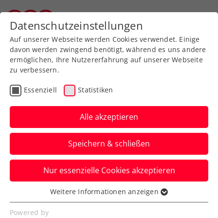
Zurück zur Newsübersicht
Datenschutzeinstellungen
Tiroler Tennisverband
Auf unserer Webseite werden Cookies verwendet. Einige
davon werden zwingend benötigt, während es uns andere
ermöglichen, Ihre Nutzererfahrung auf unserer Webseite
Danube Upper Austria
zu verbessern.
Open: Miedler und Kopp
Essenziell
Statistiken
überstehen erste
Alle akzeptieren
Qualifikationshürde
Speichern & schließen
Zwei von sechs Österreichern sind beim
ATP-Challenger in Mauthausen noch im
Nur essenzielle Cookies akzeptieren
Rennen um einen Platz im Hauptbewerb.
Verfasst von: Presseaussendung / Redaktion, 01.05.2022
Weitere Informationen anzeigen
Essenziell
Essenzielle Cookies werden für grundlegende
Powered by