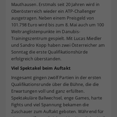
Mauthausen. Erstmals seit 20 Jahren wird in
Dieser Wert speichert Ihre Consent-
Oberösterreich wieder ein ATP-Challenger
Einstellungen. Unter anderem eine
zufällig generierte ID, für die
ausgetragen. Neben einem Preisgeld von
Zweck
historische Speicherung Ihrer
101.798 Euro wird bis zum 8. Mai auch um 100
vorgenommen Einstellungen, falls der
Weltranglistenpunkte im Danubis-
Webseiten-Betreiber dies eingestellt
Trainingszentrum gespielt. Mit Lucas Miedler
hat.
und Sandro Kopp haben zwei Österreicher am
Sonntag die erste Qualifikationshürde
erfolgreich überstanden.
Viel Spektakel beim Auftakt
Insgesamt gingen zwölf Partien in der ersten
Qualifikationsrunde über die Bühne, die die
Erwartungen voll und ganz erfüllten.
Spektakuläre Ballwechsel, enge Games, harte
Fights und viel Spannung bekamen die
Zuschauer zum Auftakt geboten. Während für