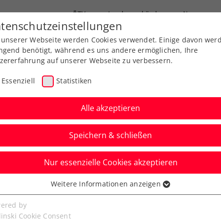
ÖTV
Landesverbände
News
tenschutzeinstellungen
 unserer Webseite werden Cookies verwendet. Einige davon wer
Ausbildung
Services
Über uns
FAQ
ngend benötigt, während es uns andere ermöglichen, Ihre
zererfahrung auf unserer Webseite zu verbessern.
Essenziell
Statistiken
Alle akzeptieren
Speichern & schließen
Nur essenzielle Cookies akzeptieren
y: Ofner und Thiem
Weitere Informationen anzeigen
ssenziell
ätze im Hauptbewerb
senzielle Cookies werden für grundlegende Funktionen der
ered by
bseite benötigt. Dadurch ist gewährleistet, dass die Webseite
linski Cookie Consent