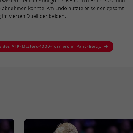
erwerten – ehe er Sonego bei 6:5 nach dessen 30:0- und
e abnehmen konnte. Am Ende nützte er seinen gesamt
 im vierten Duell der beiden.
e des ATP-Masters-1000-Turniers in Paris-Bercy.