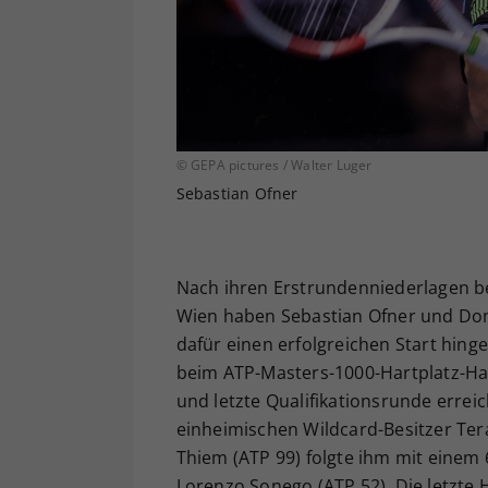
© GEPA pictures / Walter Luger
Sebastian Ofner
Nach ihren Erstrundenniederlagen b
Wien haben Sebastian Ofner und Do
dafür einen erfolgreichen Start hing
beim ATP-Masters-1000-Hartplatz-Hall
und letzte Qualifikationsrunde errei
einheimischen Wildcard-Besitzer Teran
Thiem (ATP 99) folgte ihm mit einem 6
Lorenzo Sonego (ATP 52). Die letzte