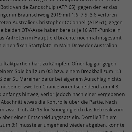
 Botic van de Zandschulp (ATP 65), gegen den er das
nger in Braunschweig 2019 mit 1:6, 7:5, 3:6 verloren
isteten Australier Christopher O’Connell (ATP 61), gegen
Die beiden ÖTV-Asse haben bereits je 16 ATP-Punkte in
 das Antreten im Hauptfeld brächte nochmal insgesamt
 einen fixen Startplatz im Main Draw der Australian
Auftaktpartien hart zu kämpfen. Ofner lag gar gegen
 einem Spielball zum 0:3 bzw. einem Breakball zum 1:3
eß der St. Mareiner dafür bei eigenem Aufschlag nichts
mit seiner zweiten Chance vorentscheidend zum 4:3.
 anfangs hinweg, verlor jedoch nach einer vergebenen
Abschnitt etwas die Kontrolle über die Partie. Nach
hm zwar trotz 40:15 für Sonego gleich das Rebreak zum
te aber einen Entscheidungssatz ein. Dort ließ Thiem
ak zum 3:1 musste er umgehend wieder abgeben, konnte