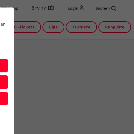
ÖTV App
ÖTV TV
Login
Suchen
den
DC-Tickets
Liga
Turniere
Rangliste