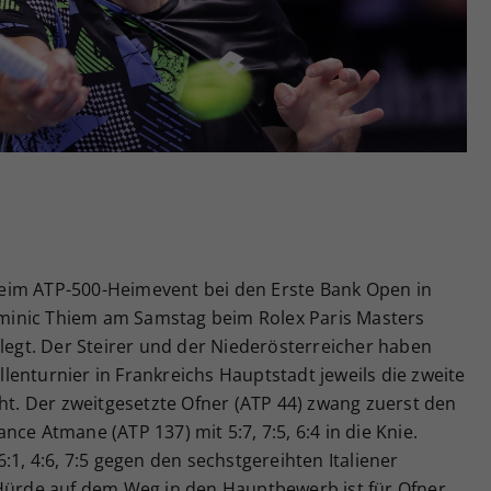
Zweck
generierte ID, für die historische Speicherung
Ihrer vorgenommen Einstellungen, falls der
Webseiten-Betreiber dies eingestellt hat.
eim ATP-500-Heimevent bei den Erste Bank Open in
minic Thiem am Samstag beim Rolex Paris Masters
elegt. Der Steirer und der Niederösterreicher haben
enturnier in Frankreichs Hauptstadt jeweils die zweite
cht. Der zweitgesetzte Ofner (ATP 44) zwang zuerst den
ce Atmane (ATP 137) mit 5:7, 7:5, 6:4 in die Knie.
:1, 4:6, 7:5 gegen den sechstgereihten Italiener
 Hürde auf dem Weg in den Hauptbewerb ist für Ofner