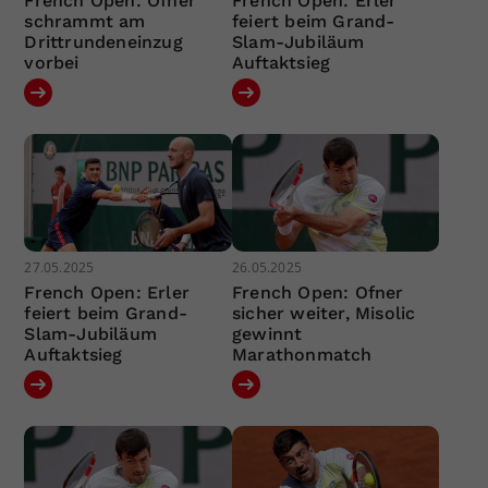
French Open: Ofner
French Open: Erler
schrammt am
feiert beim Grand-
Drittrundeneinzug
Slam-Jubiläum
vorbei
Auftaktsieg
27.05.2025
26.05.2025
French Open: Erler
French Open: Ofner
feiert beim Grand-
sicher weiter, Misolic
Slam-Jubiläum
gewinnt
Auftaktsieg
Marathonmatch