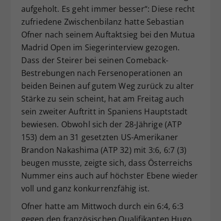
aufgeholt. Es geht immer besser“: Diese recht
Dieser Wert speichert Ihre Consent-
zufriedene Zwischenbilanz hatte Sebastian
Einstellungen. Unter anderem eine
zufällig generierte ID, für die
Ofner nach seinem Auftaktsieg bei den Mutua
Zweck
historische Speicherung Ihrer
Madrid Open im Siegerinterview gezogen.
vorgenommen Einstellungen, falls der
Dass der Steirer bei seinen Comeback-
Webseiten-Betreiber dies eingestellt
Bestrebungen nach Fersenoperationen an
hat.
beiden Beinen auf gutem Weg zurück zu alter
Stärke zu sein scheint, hat am Freitag auch
sein zweiter Auftritt in Spaniens Hauptstadt
bewiesen. Obwohl sich der 28-Jährige (ATP
153) dem an 31 gesetzten US-Amerikaner
Brandon Nakashima (ATP 32) mit 3:6, 6:7 (3)
beugen musste, zeigte sich, dass Österreichs
Nummer eins auch auf höchster Ebene wieder
voll und ganz konkurrenzfähig ist.
Ofner hatte am Mittwoch durch ein 6:4, 6:3
gegen den französischen Qualifikanten Hugo