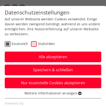
Zurück zur Newsübersicht
Datenschutzeinstellungen
Tiroler Tennisverband
Auf unserer Webseite werden Cookies verwendet. Einige
davon werden zwingend benötigt, während es uns andere
ermöglichen, Ihre Nutzererfahrung auf unserer Webseite
zu verbessern.
ATP
Turniere
Essenziell
Statistiken
ATP Madrid: Bei Ofner
geht es trotz Aus „immer
Alle akzeptieren
besser“
Speichern & schließen
Österreichs Nummer eins befindet sich
Nur essenzielle Cookies akzeptieren
auf bestem Weg zurück zu alter Stärke.
Verfasst von: Manuel Wachta, 25.04.2025
Weitere Informationen anzeigen
Essenziell
Essenzielle Cookies werden für grundlegende
Powered by