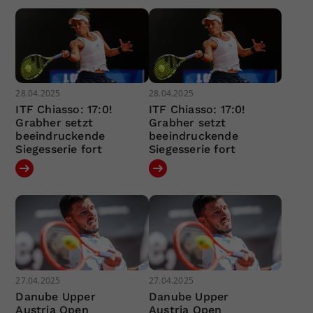
28.04.2025
28.04.2025
ITF Chiasso: 17:0!
ITF Chiasso: 17:0!
Grabher setzt
Grabher setzt
beeindruckende
beeindruckende
Siegesserie fort
Siegesserie fort
27.04.2025
27.04.2025
Danube Upper
Danube Upper
Austria Open
Austria Open