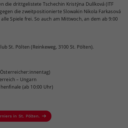
gen die drittgelistete Tschechin Kristýna Dulíková (ITF
) gegen die zweitpositionierte Slowakin Nikola Farkasová
 für alle Spiele frei. So auch am Mittwoch, an dem ab 9:00
ub St. Pölten (Reinkeweg, 3100 St. Pölten).
 Österreicher:innentag)
terreich – Ungarn
henfinale (ab 10:00 Uhr)
rniers in St. Pölten.