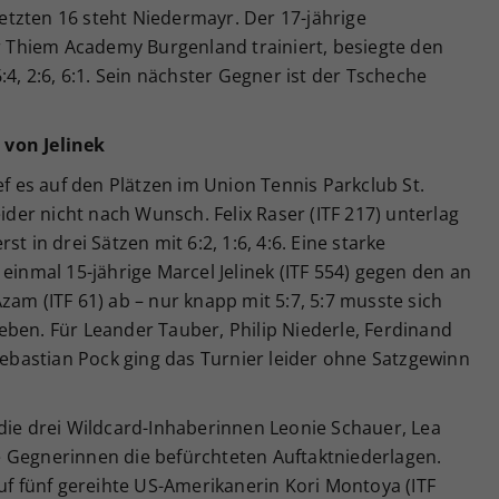
 letzten 16 steht Niedermayr. Der 17-jährige
er Thiem Academy Burgenland trainiert, besiegte den
:4, 2:6, 6:1. Sein nächster Gegner ist der Tscheche
 von Jelinek
ef es auf den Plätzen im Union Tennis Parkclub St.
eider nicht nach Wunsch. Felix Raser (ITF 217) unterlag
t in drei Sätzen mit 6:2, 1:6, 4:6. Eine starke
einmal 15-jährige Marcel Jelinek (ITF 554) gegen den an
zam (ITF 61) ab – nur knapp mit 5:7, 5:7 musste sich
eben. Für Leander Tauber, Philip Niederle, Ferdinand
 Sebastian Pock ging das Turnier leider ohne Satzgewinn
die drei Wildcard-Inhaberinnen Leonie Schauer, Lea
 Gegnerinnen die befürchteten Auftaktniederlagen.
auf fünf gereihte US-Amerikanerin Kori Montoya (ITF