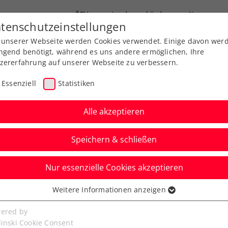
ÖTV
Landesverbände
News
tenschutzeinstellungen
 unserer Webseite werden Cookies verwendet. Einige davon wer
Ausbildung
Services
Über uns
FAQ
ngend benötigt, während es uns andere ermöglichen, Ihre
zererfahrung auf unserer Webseite zu verbessern.
Essenziell
Statistiken
Alle akzeptieren
Speichern & schließen
Nur essenzielle Cookies akzeptieren
ternational Spring
Weitere Informationen anzeigen
ssenziell
 by Sportland NÖ:
senzielle Cookies werden für grundlegende Funktionen der
ered by
bseite benötigt. Dadurch ist gewährleistet, dass die Webseite
linski Cookie Consent