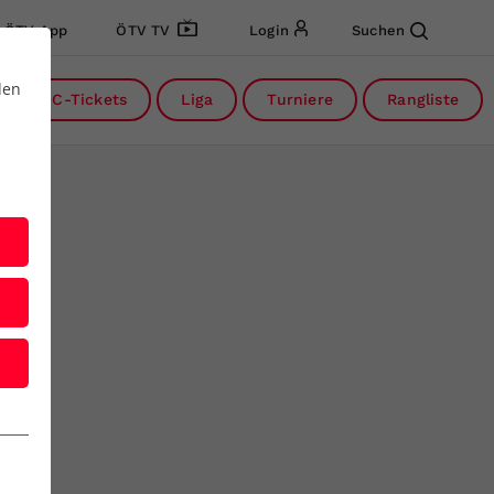
ÖTV App
ÖTV TV
Login
Suchen
den
DC-Tickets
Liga
Turniere
Rangliste