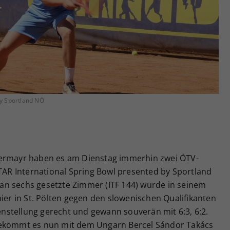
Zweck
generierte ID, für die historische Speicherung
Ihrer vorgenommen Einstellungen, falls der
Webseiten-Betreiber dies eingestellt hat.
by Sportland NÖ
dermayr haben es am Dienstag immerhin zwei ÖTV-
STAR International Spring Bowl presented by Sportland
r an sechs gesetzte Zimmer (ITF 144) wurde in seinem
nier in St. Pölten gegen den slowenischen Qualifikanten
tenstellung gerecht und gewann souverän mit 6:3, 6:2.
bekommt es nun mit dem Ungarn Bercel Sándor Takács