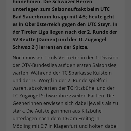
hinnehmen. Die Schwazer Herren
Dieser Wert speichert Ihre Consent-
unterlagen zum Saisonauftakt beim UTC
Einstellungen. Unter anderem eine
Bad Sauerbrunn knapp mit 4:5; heute geht
zufällig generierte ID, für die
es in Oberösterreich gegen den UTC Steyr. In
Zweck
historische Speicherung Ihrer
der Tiroler Liga liegen nach der 2. Runde der
vorgenommen Einstellungen, falls der
SV Reutte (Damen) und der TC Zugvogel
Webseiten-Betreiber dies eingestellt
hat.
Schwaz 2 (Herren) an der Spitze.
Noch müssen Tirols Vertreter in der 1. Division
der ÖTV-Bundesliga auf den ersten Saisonsieg
warten. Während der TC Sparkasse Kufstein
und der TC Wörgl in der 2. Runde spielfrei
waren, absolvierten der TC Kitzbühel und der
TC Zugvogel Schwaz ihre zweiten Partien. Die
Gegnerinnen erwiesen sich dabei jeweils als zu
stark. Die Aufsteigerinnen aus Kitzbühel
unterlagen nach dem 1:6 am Freitag in
Mödling mit 0:7 in Klagenfurt und holten dabei