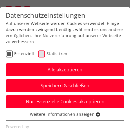
Zurück zur Newsübersicht
Datenschutzeinstellungen
Tiroler Tennisverband
Auf unserer Webseite werden Cookies verwendet. Einige
davon werden zwingend benötigt, während es uns andere
ermöglichen, Ihre Nutzererfahrung auf unserer Webseite
zu verbessern.
Allgemeine Klasse
Bundesliga
Liga
Essenziell
Statistiken
2. Runde der Bundesliga
und Tiroler Liga
Alle akzeptieren
News aus der Mannschaftsmeisterschaft
Speichern & schließen
Verfasst von: , 26.05.2026
Nur essenzielle Cookies akzeptieren
Weitere Informationen anzeigen
Essenziell
Essenzielle Cookies werden für grundlegende
Powered by