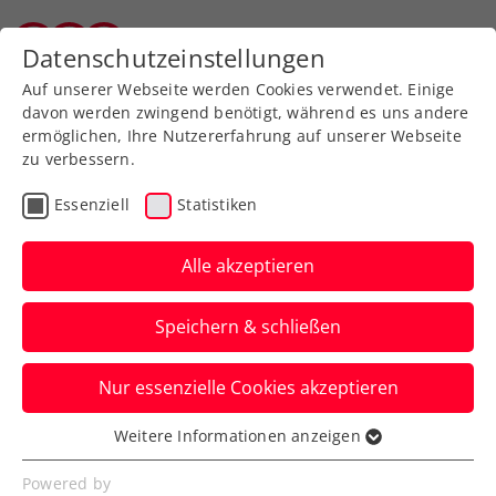
Zurück zur Newsübersicht
Datenschutzeinstellungen
Tiroler Tennisverband
Auf unserer Webseite werden Cookies verwendet. Einige
davon werden zwingend benötigt, während es uns andere
ermöglichen, Ihre Nutzererfahrung auf unserer Webseite
zu verbessern.
Verbands-Info
Essenziell
Statistiken
14 frisch gebackene
Tiroler Tennis
Alle akzeptieren
ÜbungsleiterInnen
Speichern & schließen
Herzlichen Glückwunsch!
Nur essenzielle Cookies akzeptieren
Verfasst von: Sylvia Plischke, 19.07.2020
Weitere Informationen anzeigen
Essenziell
Essenzielle Cookies werden für grundlegende
Powered by